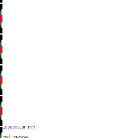
Lopapeysan mín
FRÁ
ISK
900