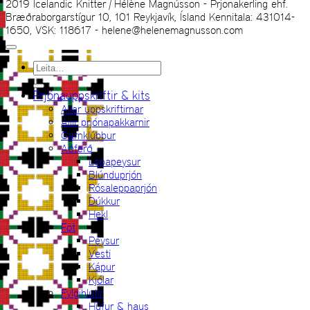
2019 Icelandic Knitter | Hélène Magnússon - Prjonakerling ehf.
Bræðraborgarstígur 10, 101 Reykjavík, Ísland Kennitala: 431014-
1650, VSK: 118617 - helene@helenemagnusson.com
Leita
eftir:
Prjónauppskriftir & kits
Allar uppskriftirnar
Allir prjónapakkarnir
Garnklúbbur
Aðferð
Lopapeysur
Blúnduprjón
Rósaleppaprjón
Dúkkur
Hekl
Föt
Peysur
Vesti
Kápur
Kjólar
Fylgihlutir
Húfur & haus