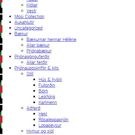
Kjólar
Vesti
Mosi Collection
Aukahlutir
Uncategorized
Bækur
Bækurnar hennar Hélène
Allar bækur
Prjónabækur
Prjónagönguferðir
Allar ferðir
Prjónauppskriftir & kits
Stíll
Hús & hybili
Fullorðin
Börn
Leikföng
Karlmenn
Aðferð
Hekl
Rósaleppaprjón
Lopapeysur
Hyrnur og sjöl