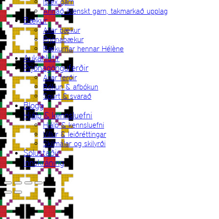
Ístex garn
Annað íslenskt garn, takmarkað upplag
Bækur
Allar bækur
Prjónabækur
Bækurnar hennar Hélène
Aukahlutir
Prjónagönguferðir
Allar ferðir
Bókun & afbókun
Spurt & svarað
Blogg
Hjálp & kennsluefni
Hjálp & kennsluefni
Villur & leiðréttingar
Skilmálar og skilyrði
Sölustaðir
Innskráning