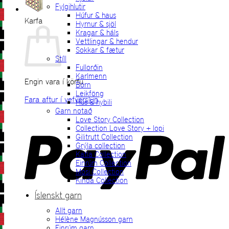
Fylgihlutir
Húfur & haus
Karfa
Hyrnur & sjöl
Kragar & háls
Vettlingar & hendur
Sokkar & fætur
Stíll
Fullorðin
Karlmenn
Engin vara í körfu.
Börn
Leikföng
Fara aftur í vefverslun
Hús & hybili
Garn notað
P
Love Story Collection
Collection Love Story + lopi
Gilitrutt Collection
Grýla collection
Katla Collection
Einrúm Collection
Mosi Collection
Kinda Collection
Íslenskt garn
Allt garn
V
Hélène Magnússon garn
Einrúm garn