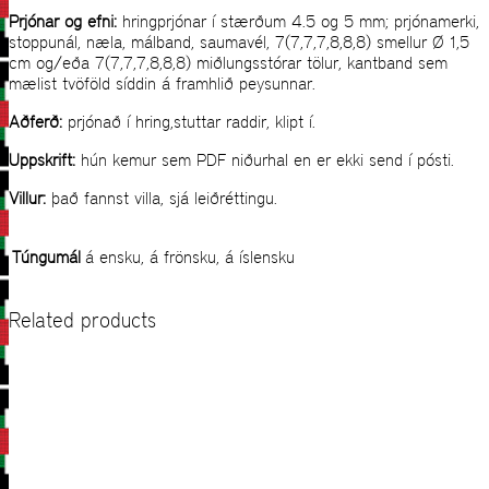
Prjónar og efni:
hringprjónar í stærðum 4.5 og 5 mm; prjónamerki,
stoppunál, næla, málband, saumavél, 7(7,7,7,8,8,8) smellur Ø 1,5
cm og/eða 7(7,7,7,8,8,8) miðlungsstórar tölur, kantband sem
mælist tvöföld síddin á framhlið peysunnar.
Aðferð:
prjónað í hring,stuttar raddir, klipt í.
Uppskrift:
hún kemur sem PDF niðurhal en er ekki send í pósti.
Villur:
það fannst villa, sjá leiðréttingu.
Túngumál
á ensku, á frönsku, á íslensku
Related products