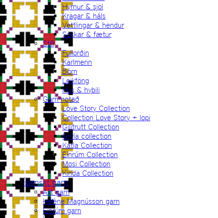
Hyrnur & sjöl
Kragar & háls
Vettlingar & hendur
Sokkar & fætur
Stíll
Fullorðin
Karlmenn
Börn
Leikföng
Hús & hybili
Garn notað
Love Story Collection
Collection Love Story + lopi
Gilitrutt Collection
Grýla collection
Katla Collection
Einrúm Collection
Mosi Collection
Kinda Collection
Íslenskt garn
Allt garn
Hélène Magnússon garn
Einrúm garn