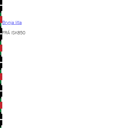
Brynja litla
FRÁ
ISK
850