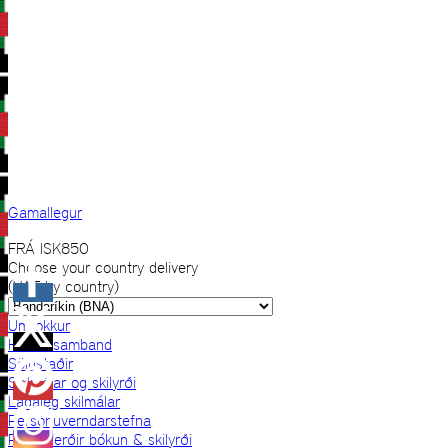
Gamallegur
FRÁ
ISK
850
Choose your country delivery
(VAT by country)
Um okkur
Hafðu samband
Sölustaðir
Skilmálar og skilyrði
Lagaleg skilmálar
Persónuverndarstefna
Prjónaferðir bókun & skilyrði