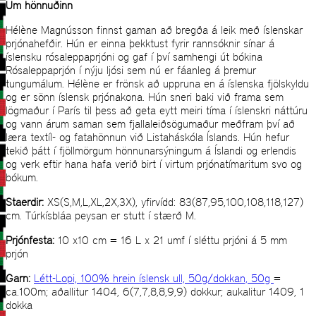
Um hönnuðinn
Hélène Magnússon finnst gaman að bregða á leik með íslenskar
prjónahefðir. Hún er einna þekktust fyrir rannsóknir sínar á
íslensku rósaleppaprjóni og gaf í því samhengi út bókina
Rósaleppaprjón í nýju ljósi sem nú er fáanleg á þremur
tungumálum. Hélène er frönsk að uppruna en á íslenska fjölskyldu
og er sönn íslensk prjónakona. Hún sneri baki við frama sem
lögmaður í París til þess að geta eytt meiri tíma í íslenskri náttúru
og vann árum saman sem fjallaleiðsögumaður meðfram því að
læra textíl- og fatahönnun við Listaháskóla Íslands. Hún hefur
tekið þátt í fjöllmörgum hönnunarsýningum á Íslandi og erlendis
og verk eftir hana hafa verið birt í virtum prjónatímaritum svo og
bókum.
Staerdir:
XS(S,M,L,XL,2X,3X), yfirvídd: 83(87,95,100,108,118,127)
cm. Túrkísbláa peysan er stutt í stærð M.
Prjónfesta:
10 x10 cm = 16 L x 21 umf í sléttu prjóni á 5 mm
prjón
Garn:
Létt-Lopi, 100% hrein íslensk ull, 50g/dokkan, 50g
=
ca.100m; aðallitur 1404, 6(7,7,8,8,9,9) dokkur; aukalitur 1409, 1
dokka