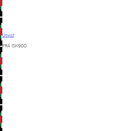
Útivist
FRÁ
ISK
900