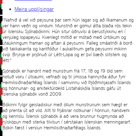
Meira upplýsingar
“Nafnið á vel við peysuna þar sem hún lagar sig að líkamanum og
ver hann veðri og vindum. Munstrið er gömul átta blaða rós tekin
úr íslensku Sjónabókinni. Hún situr öðruvísi á berustykkinu en í
venjuleg lopapeysu. Kvenlegt mittið er mótað með úrtökum og
útaukningum framan og aftan á peysunni. Falleg smáatriði á borð
við takkakanta og kantfóður í aukalitnum gefa peysunni mikinn
svip. Brynja er prjónuð úr Létt-Lopa og er því bæði slitsterk og
létt.”
Sjónabók er handrit með munstrum frá 17, 18 og 19 öld sem
notuð voru í útsaumi, vefnaði og til ýmissa hannyrða áður fyrr.
Heimilisiðnaðarfélag Íslands í samvinnu við Þjóðminjasafn Íslands
og hönnunar- og arkitektúrdeild Listaháskóla Íslands gáfu út
Íslenska sjónabók vorið 2009.
Bókinni fylgir geisladiskur með öllum munstrunum sem hægt er
að prenta út að vild. Allt til frjálsrar notkunar í hönnun, handverk
og kennslu. Íslensk sjónabók á að vera brunnur hugmynda að
nýsköpun með sterka tilvísun í sérstakan íslenskan menningararf.
Bókin fæst í verslun Heimilisiðnaðarfélags Íslands.