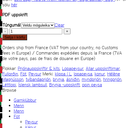
sölu
hér
PDF uppskrift
Túngumál
Clear
Brynja
quantity
Setja í körfu
Orders ship from France (VAT from your country, no Customs
fees in Europe) / Commandes expédiées depuis la France (TVA
de votre pays, pas de frais de douane en Europe)
Flokkar:
Prjónauppskriftir & kits
,
Lopapeysur
,
Allar uppskriftirnar
,
Fullorðin
,
Föt
,
Peysur
Merki:
klippa í L
,
lopapeysa
,
konur
,
Hélène
Magnússon
,
tvíbandaprjón
,
brynja
,
ásniðin
,
myndprjón
,
hringprjón
,
Léttlopi
,
Íslensk lambsull
,
Brynja -uppskrift
,
opin peysa
Browse
Garnklúbbur
Menn
Menn
Föt
Peysur
Kápur