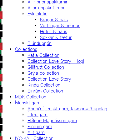
Allir prjónapakkarnir
Allar uppskriftirnar
Fylgihlutir
Kragar & háls
Vettlingar & hendur
Húfur & haus
Sokkar & fætur
Blúnduprjón
Collections
Katla Collection
Collection Love Story + lopi
Gilitrutt Collection
Grýla collection
Collection Love Story
Kinda Collection
Einrúm Collection
MDK Collection
Íslenskt garn
Annað íslenskt garn, takmarkað upplag
Ístex garn
Hélène Magnússon garn
Einrúm garn
Allt garn
IYC-KAL Collection