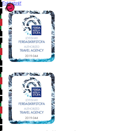
Fréttabréf