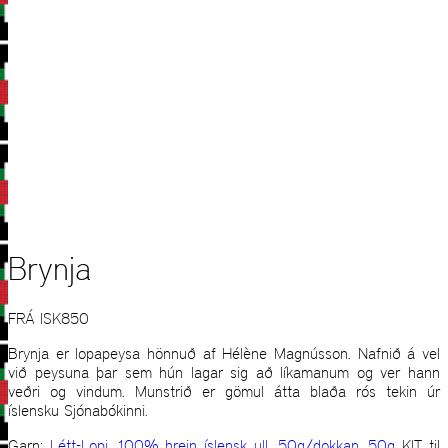
Brynja
FRÁ
ISK
850
Brynja er lopapeysa hönnuð af Hélène Magnússon. Nafnið á vel
við peysuna þar sem hún lagar sig að líkamanum og ver hann
veðri og vindum. Munstrið er gömul átta blaða rós tekin úr
íslensku Sjónabókinni.
Garn:
Létt-Lopi, 100% hrein íslensk ull, 50g/dokkan, 50g
KIT til