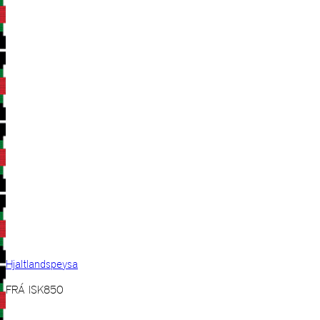
Hjaltlandspeysa
FRÁ
ISK
850