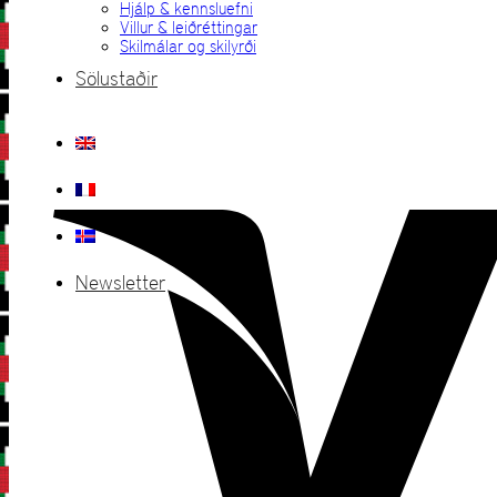
Hjálp & kennsluefni
Villur & leiðréttingar
Skilmálar og skilyrði
Sölustaðir
Newsletter