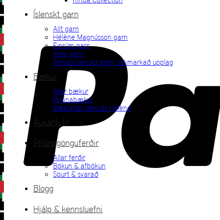
Íslenskt garn
Allt garn
Hélène Magnússon garn
Einrúm garn
Ístex garn
Annað íslenskt garn, takmarkað upplag
Bækur
Allar bækur
Prjónabækur
Bækurnar hennar Hélène
Aukahlutir
Prjónagönguferðir
Allar ferðir
Bókun & afbókun
Spurt & svarað
Blogg
Hjálp & kennsluefni