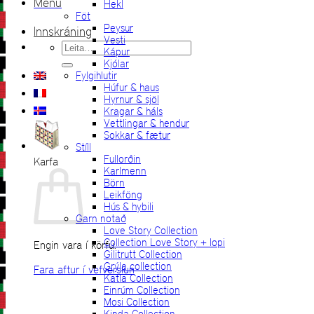
Menu
Hekl
Föt
Peysur
Innskráning
Vesti
Leita
Kápur
eftir:
Kjólar
Fylgihlutir
Húfur & haus
Hyrnur & sjöl
Kragar & háls
Vettlingar & hendur
Sokkar & fætur
Stíll
Fullorðin
Karfa
Karlmenn
Börn
Leikföng
Hús & hybili
Garn notað
Love Story Collection
Collection Love Story + lopi
Engin vara í körfu.
Gilitrutt Collection
Grýla collection
Fara aftur í vefverslun
Katla Collection
Einrúm Collection
Mosi Collection
Kinda Collection