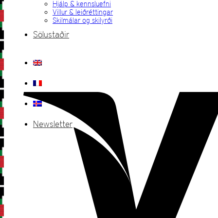
Hjálp & kennsluefni
Villur & leiðréttingar
Skilmálar og skilyrði
Sölustaðir
Newsletter