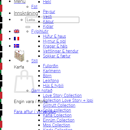
Menu
Hekl
Föt
Peysur
Innskráning
Vesti
Leita
Kápur
eftir:
Kjólar
Fylgihlutir
Húfur & haus
Hyrnur & sjöl
Kragar & háls
Vettlingar & hendur
Sokkar & fætur
Stíll
Fullorðin
Karfa
Karlmenn
Börn
Leikföng
Hús & hybili
Garn notað
Love Story Collection
Collection Love Story + lopi
Engin vara í körfu.
Gilitrutt Collection
Grýla collection
Fara aftur í vefverslun
Katla Collection
Einrúm Collection
Mosi Collection
Kinda Collection