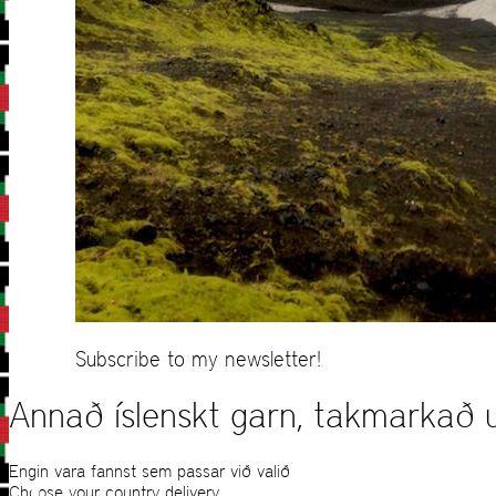
Subscribe to my newsletter!
Annað íslenskt garn, takmarkað 
Engin vara fannst sem passar við valið
Choose your country delivery