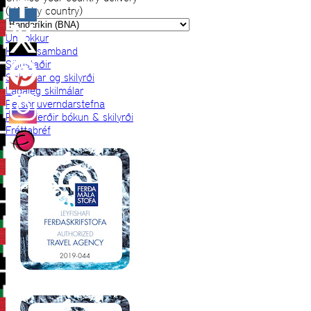
(VAT by country)
Um okkur
Hafðu samband
Sölustaðir
Skilmálar og skilyrði
Lagaleg skilmálar
Persónuverndarstefna
Prjónaferðir bókun & skilyrði
Fréttabréf