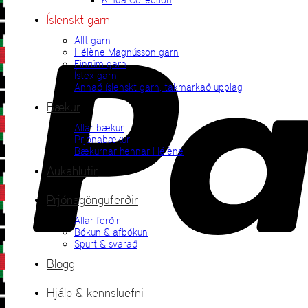
Íslenskt garn
Allt garn
Hélène Magnússon garn
Einrúm garn
Ístex garn
Annað íslenskt garn, takmarkað upplag
Bækur
Allar bækur
Prjónabækur
Bækurnar hennar Hélène
Aukahlutir
Prjónagönguferðir
Allar ferðir
Bókun & afbókun
Spurt & svarað
Blogg
Hjálp & kennsluefni