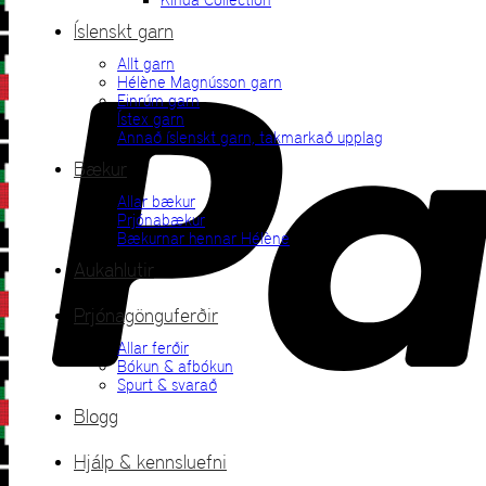
Íslenskt garn
Allt garn
Hélène Magnússon garn
Einrúm garn
Ístex garn
Annað íslenskt garn, takmarkað upplag
Bækur
Allar bækur
Prjónabækur
Bækurnar hennar Hélène
Aukahlutir
Prjónagönguferðir
Allar ferðir
Bókun & afbókun
Spurt & svarað
Blogg
Hjálp & kennsluefni