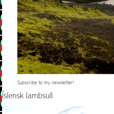
Subscribe to my newsletter!
Íslensk lambsull