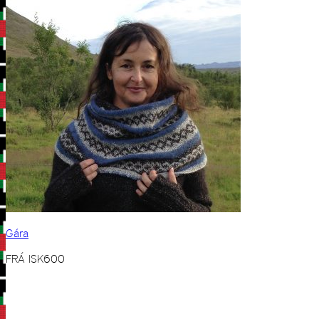
Gára
FRÁ
ISK
600