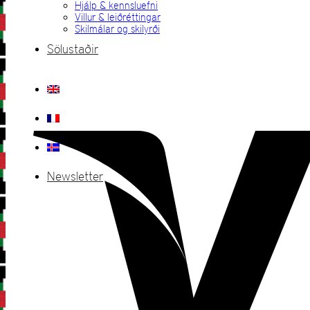
Hjálp & kennsluefni
Villur & leiðréttingar
Skilmálar og skilyrði
Sölustaðir
Newsletter