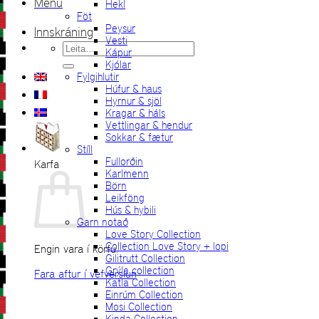
Menu
Hekl
Föt
Peysur
Innskráning
Vesti
Leita
Kápur
eftir:
Kjólar
Fylgihlutir
Húfur & haus
Hyrnur & sjöl
Kragar & háls
Vettlingar & hendur
Sokkar & fætur
Stíll
Fullorðin
Karfa
Karlmenn
Börn
Leikföng
Hús & hybili
Garn notað
Love Story Collection
Collection Love Story + lopi
Engin vara í körfu.
Gilitrutt Collection
Grýla collection
Fara aftur í vefverslun
Katla Collection
Einrúm Collection
Mosi Collection
Kinda Collection