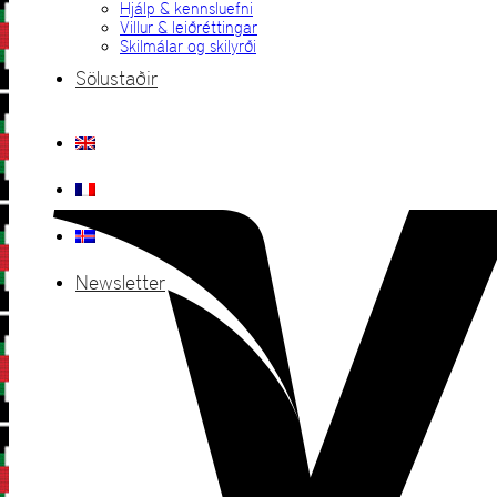
Hjálp & kennsluefni
Villur & leiðréttingar
Skilmálar og skilyrði
Sölustaðir
Newsletter