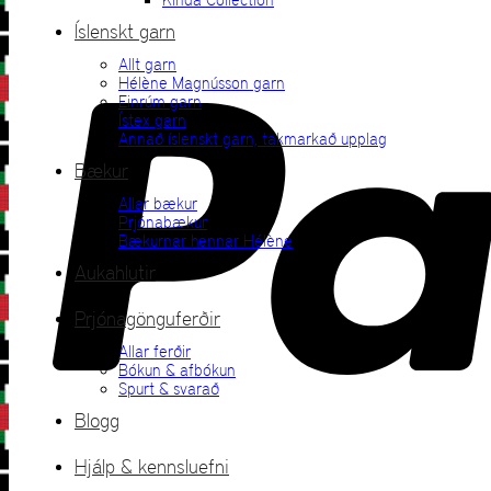
Íslenskt garn
Allt garn
Hélène Magnússon garn
Einrúm garn
Ístex garn
Annað íslenskt garn, takmarkað upplag
Bækur
Allar bækur
Prjónabækur
Bækurnar hennar Hélène
Aukahlutir
Prjónagönguferðir
Allar ferðir
Bókun & afbókun
Spurt & svarað
Blogg
Hjálp & kennsluefni