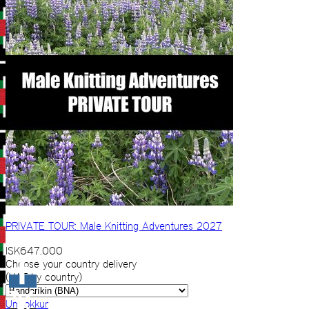
PRIVATE TOUR: Male Knitting Adventures 2027
ISK
647.000
Choose your country delivery
(VAT by country)
Um okkur