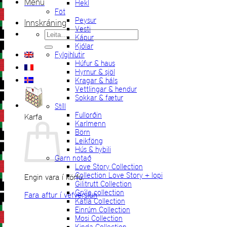
Menu
Hekl
Föt
Peysur
Innskráning
Vesti
Leita
Kápur
eftir:
Kjólar
Fylgihlutir
Húfur & haus
Hyrnur & sjöl
Kragar & háls
Vettlingar & hendur
Sokkar & fætur
Stíll
Fullorðin
Karfa
Karlmenn
Börn
Leikföng
Hús & hybili
Garn notað
Love Story Collection
Collection Love Story + lopi
Engin vara í körfu.
Gilitrutt Collection
Grýla collection
Fara aftur í vefverslun
Katla Collection
Einrúm Collection
Mosi Collection
Kinda Collection