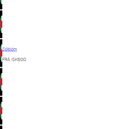
Sólblóm
FRÁ
ISK
600