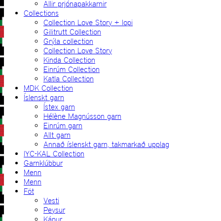
Allir prjónapakkarnir
Collections
Collection Love Story + lopi
Gilitrutt Collection
Grýla collection
Collection Love Story
Kinda Collection
Einrúm Collection
Katla Collection
MDK Collection
Íslenskt garn
Ístex garn
Hélène Magnússon garn
Einrúm garn
Allt garn
Annað íslenskt garn, takmarkað upplag
IYC-KAL Collection
Garnklúbbur
Menn
Menn
Föt
Vesti
Peysur
Kápur