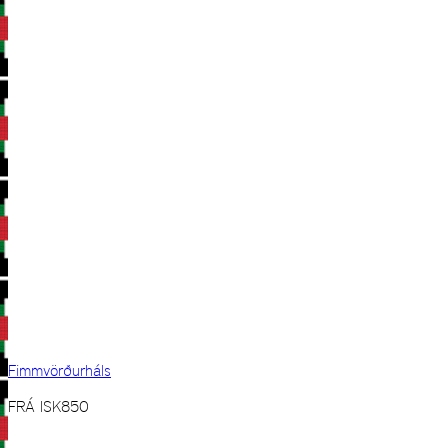
Fimmvörðurháls
FRÁ
ISK
850