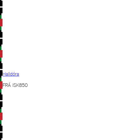
Halldóra
FRÁ
ISK
850