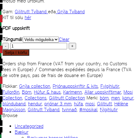
mótuð með úrtökum.
Garn:
Gilitrutt Tvíband
eða
Grýla Tvíband
KIT til sölu
hér
PDF uppskrift
Túngumál
Clear
Mosi
húfa
Setja í körfu
quantity
Orders ship from France (VAT from your country, no Customs
fees in Europe) / Commandes expédiées depuis la France (TVA
de votre pays, pas de frais de douane en Europe)
Flokkar:
Grýla collection
,
Prjónauppskriftir & kits
,
Fylgihlutir
,
Fullorðin
,
Börn
,
Húfur & haus
,
Karlmenn
,
Allar uppskriftirnar
,
Mosi
Collection
,
Collections
,
Gilitrutt Collection
Merki:
börn
,
men
,
konur
,
blúnduband
,
hendur
,
prjónar 3 mm
,
húfa
,
mosi
,
Gilitrutt
,
Hélène
Magnússon
,
Gilitrutt Tvíband
,
tvinnað
,
#mosikal
,
fýlgihlutir
Browse
Uncategorized
Bækur
Bækurnar hennar Hélène