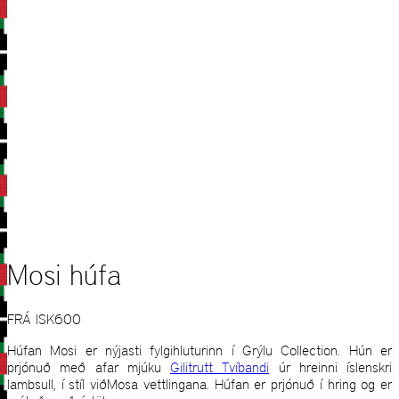
Mosi húfa
FRÁ
ISK
600
Húfan Mosi er nýjasti fylgihluturinn í Grýlu Collection. Hún er
prjónuð með afar mjúku
Gilitrutt Tvíbandi
úr hreinni íslenskri
lambsull, í stíl viðMosa vettlingana. Húfan er prjónuð í hring og er