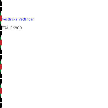
Vestfirskir Vettlingar
FRÁ
ISK
600