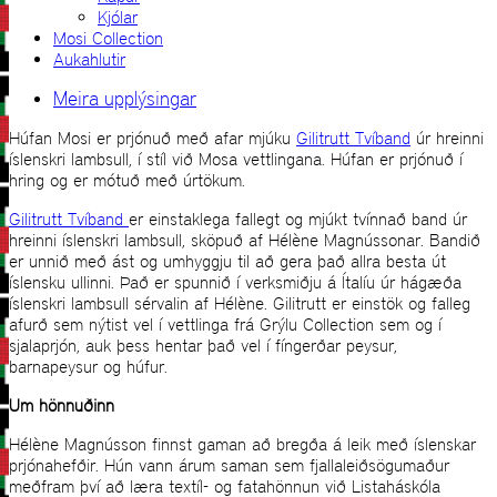
Kjólar
Mosi Collection
Aukahlutir
Meira upplýsingar
Húfan Mosi er prjónuð með afar mjúku
Gilitrutt Tvíband
úr hreinni
íslenskri lambsull, í stíl við Mosa vettlingana. Húfan er prjónuð í
hring og er mótuð með úrtökum.
Gilitrutt Tvíband
er einstaklega fallegt og mjúkt tvínnað band úr
hreinni íslenskri lambsull, sköpuð af Hélène Magnússonar. Bandið
er unnið með ást og umhyggju til að gera það allra besta út
íslensku ullinni. Það er spunnið í verksmiðju á Ítalíu úr hágæða
íslenskri lambsull sérvalin af Hélène. Gilitrutt er einstök og falleg
afurð sem nýtist vel í vettlinga frá Grýlu Collection sem og í
sjalaprjón, auk þess hentar það vel í fíngerðar peysur,
barnapeysur og húfur.
Um hönnuðinn
Hélène Magnússon finnst gaman að bregða á leik með íslenskar
prjónahefðir. Hún vann árum saman sem fjallaleiðsögumaður
meðfram því að læra textíl- og fatahönnun við Listaháskóla