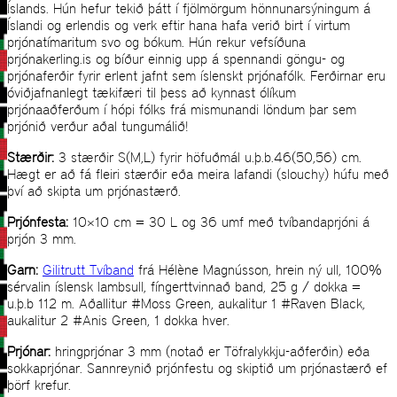
Íslands. Hún hefur tekið þátt í fjölmörgum hönnunarsýningum á
Íslandi og erlendis og verk eftir hana hafa verið birt í virtum
prjónatímaritum svo og bókum. Hún rekur vefsíðuna
prjónakerling.is og bíður einnig upp á spennandi göngu- og
prjónaferðir fyrir erlent jafnt sem íslenskt prjónafólk. Ferðirnar eru
óviðjafnanlegt tækifæri til þess að kynnast ólíkum
prjónaaðferðum í hópi fólks frá mismunandi löndum þar sem
prjónið verður aðal tungumálið!
Stærðir:
3 stærðir S(M,L) fyrir höfuðmál u.þ.b.46(50,56) cm.
Hægt er að fá fleiri stærðir eða meira lafandi (slouchy) húfu með
því að skipta um prjónastærð.
Prjónfesta:
10×10 cm = 30 L og 36 umf með tvíbandaprjóni á
prjón 3 mm.
Garn:
Gilitrutt Tvíband
frá Hélène Magnússon, hrein ný ull, 100%
sérvalin íslensk lambsull, fíngerttvinnað band, 25 g / dokka =
u.þ.b 112 m. Aðallitur #Moss Green, aukalitur 1 #Raven Black,
aukalitur 2 #Anis Green, 1 dokka hver.
Prjónar:
hringprjónar 3 mm (notað er Töfralykkju-aðferðin) eða
sokkaprjónar. Sannreynið prjónfestu og skiptið um prjónastærð ef
þörf krefur.