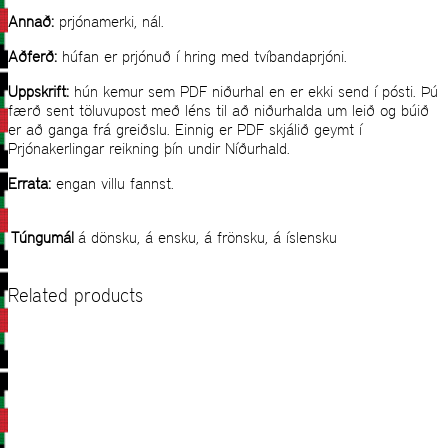
Annað:
prjónamerki, nál.
Aðferð:
húfan er prjónuð í hring med tvíbandaprjóni.
Uppskrift:
hún kemur sem PDF niðurhal en er ekki send í pósti. Þú
færð sent töluvupost með léns til að niðurhalda um leið og búið
er að ganga frá greiðslu. Einnig er PDF skjálið geymt í
Prjónakerlingar reikning þín undir Níðurhald.
Errata:
engan villu fannst.
Túngumál
á dönsku, á ensku, á frönsku, á íslensku
Related products