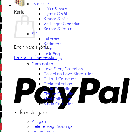
Fylgihlutir
Húfur & haus
Karfa
Hyrnur & sjöl
Kragar & háls
Vettlingar & hendur
Sokkar & fætur
Stíll
Fullorðin
Karlmenn
Engin vara í körfu.
Börn
Leikföng
Fara aftur í vefverslun
Hús & hybili
Garn notað
P
Love Story Collection
Collection Love Story + lopi
Gilitrutt Collection
Grýla collection
Katla Collection
Einrúm Collection
Mosi Collection
Kinda Collection
Íslenskt garn
Allt garn
V
Hélène Magnússon garn
Einrúm garn