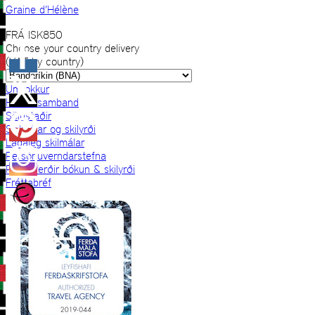
Graine d’Hélène
FRÁ
ISK
850
Choose your country delivery
(VAT by country)
Um okkur
Hafðu samband
Sölustaðir
Skilmálar og skilyrði
Lagaleg skilmálar
Persónuverndarstefna
Prjónaferðir bókun & skilyrði
Fréttabréf