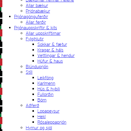
Allar bækur
Prjónabækur
Prjónagönguferðir
Allar ferðir
Prjónauppskriftir & kits
Allar uppskriftirnar
Fylgihlutir
Sokkar & fætur
Kragar & háls
Vettlingar & hendur
Húfur & haus
Blúnduprjón
Stíll
Leikföng
Karlmenn
Hús & hybili
Fullorðin
Börn
Aðferð
Lopapeysur
Hekl
Rósaleppaprjón
Hyrnur og sjöl