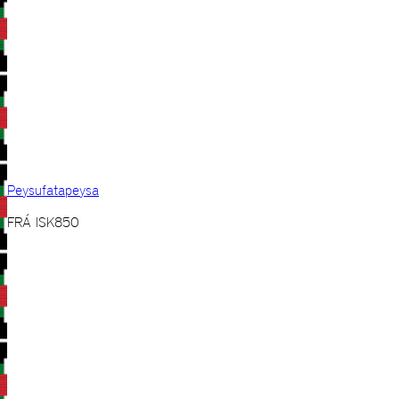
Peysufatapeysa
FRÁ
ISK
850