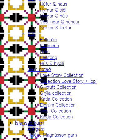
Húfur & haus
Hyrnur & sjöl
Kragar & háls
Vettlingar & hendur
Sokkar & fætur
Stíll
Fullorðin
Karlmenn
Börn
Leikföng
Hús & hybili
Garn notað
Love Story Collection
Collection Love Story + lopi
Gilitrutt Collection
Grýla collection
Katla Collection
Einrúm Collection
Mosi Collection
Kinda Collection
Íslenskt garn
Allt garn
Hélène Magnússon garn