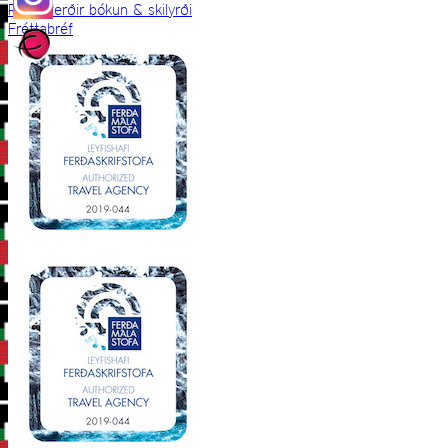
Prjónaferðir bókun & skilyrði
Fréttabréf