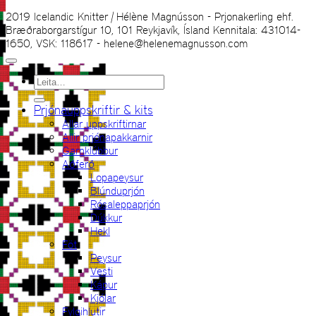
2019 Icelandic Knitter | Hélène Magnússon - Prjonakerling ehf.
Bræðraborgarstígur 10, 101 Reykjavík, Ísland Kennitala: 431014-
1650, VSK: 118617 - helene@helenemagnusson.com
Leita
eftir:
Prjónauppskriftir & kits
Allar uppskriftirnar
Allir prjónapakkarnir
Garnklúbbur
Aðferð
Lopapeysur
Blúnduprjón
Rósaleppaprjón
Dúkkur
Hekl
Föt
Peysur
Vesti
Kápur
Kjólar
Fylgihlutir