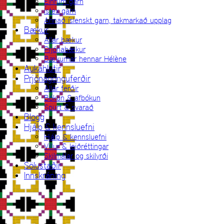
Einrúm garn
Ístex garn
Annað íslenskt garn, takmarkað upplag
Bækur
Allar bækur
Prjónabækur
Bækurnar hennar Hélène
Aukahlutir
Prjónagönguferðir
Allar ferðir
Bókun & afbókun
Spurt & svarað
Blogg
Hjálp & kennsluefni
Hjálp & kennsluefni
Villur & leiðréttingar
Skilmálar og skilyrði
Sölustaðir
Innskráning