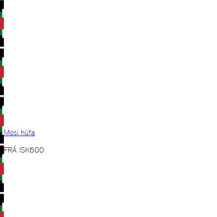
Mosi húfa
FRÁ
ISK
600