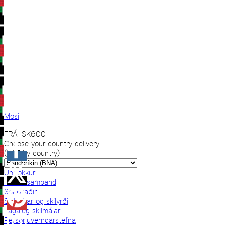
Mosi
FRÁ
ISK
600
Choose your country delivery
(VAT by country)
Um okkur
Hafðu samband
Sölustaðir
Skilmálar og skilyrði
Lagaleg skilmálar
Persónuverndarstefna