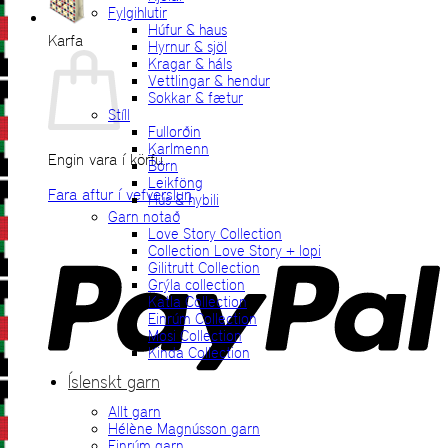
Fylgihlutir
Húfur & haus
Karfa
Hyrnur & sjöl
Kragar & háls
Vettlingar & hendur
Sokkar & fætur
Stíll
Fullorðin
Karlmenn
Engin vara í körfu.
Börn
Leikföng
Fara aftur í vefverslun
Hús & hybili
Garn notað
P
Love Story Collection
Collection Love Story + lopi
Gilitrutt Collection
Grýla collection
Katla Collection
Einrúm Collection
Mosi Collection
Kinda Collection
Íslenskt garn
Allt garn
V
Hélène Magnússon garn
Einrúm garn