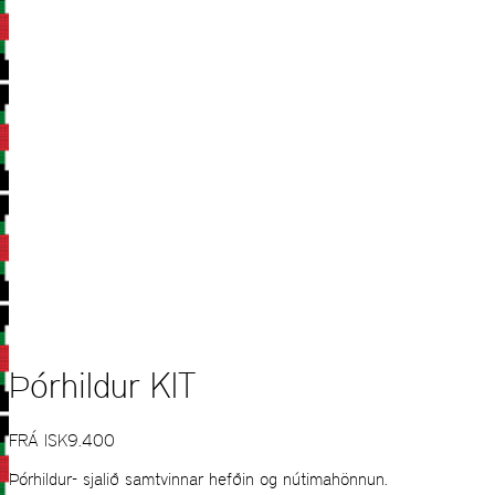
Þórhildur KIT
FRÁ
ISK
9.400
Þórhildur- sjalið samtvinnar hefðin og nútimahönnun.