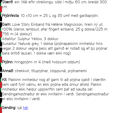
Stærð
: ein. Mál eftir strekkingu: sídd í miðju 60 cm, breidd 300
cm
Prjónfesta
: 10 x10 cm = 25 L og 35 umf með garðaprjóni.
Garn:
Love Story Einband frá Hélène Magnússon, hrein ný ull,
100% íslensk lambsull, afar fíngert einband, 25 g dokka/225 m:
756 m (4 dokkur)
Aðallitur: Sulphur Yellow, 3 dokkur
Aukalitur: Natural grey, 1 dokka (prjónapakkinn inniheldur hins
vegar 2 dokkur vegna þess allt garnið er notað og ef þú prjónar
bara örlitið lausari, 1 dokka væri ekki nog)
Prjónn:
hringprjónn nr 4 (með hvössum oddum)
Annað:
strekkivír, títuprjónar, stoppunál, prjónamerki
Kit:
Pakkinn inniheldur nog af garni til að prjóna sjalið í stærðin
sem varð fyrir válinu, en ekki prjóna eða önnur áhöld. Pakkin
inniheldur ekki heldur uppskriftin sem þaf að kauða sér.
Sendingarkostnaður er ekki innifalinn í verði. Sendingarkostnaður
er ekki innifalinn í verði.
Sending:
sjá
hér