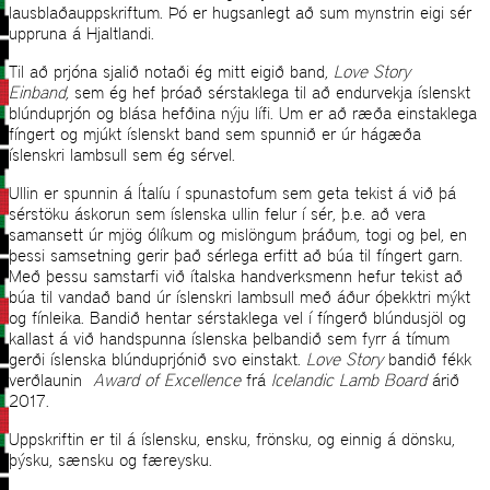
lausblaðauppskriftum. Þó er hugsanlegt að sum mynstrin eigi sér
uppruna á Hjaltlandi.
Til að prjóna sjalið notaði ég mitt eigið band,
Love Story
Einband,
sem ég hef þróað sérstaklega til að endurvekja íslenskt
blúnduprjón og blása hefðina nýju lífi. Um er að ræða einstaklega
fíngert og mjúkt íslenskt band sem spunnið er úr hágæða
íslenskri lambsull sem ég sérvel.
Ullin er spunnin á Ítalíu í spunastofum sem geta tekist á við þá
sérstöku áskorun sem íslenska ullin felur í sér, þ.e. að vera
samansett úr mjög ólíkum og mislöngum þráðum, togi og þel, en
þessi samsetning gerir það sérlega erfitt að búa til fíngert garn.
Með þessu samstarfi við ítalska handverksmenn hefur tekist að
búa til vandað band úr íslenskri lambsull með áður óþekktri mýkt
og fínleika. Bandið hentar sérstaklega vel í fíngerð blúndusjöl og
kallast á við handspunna íslenska þelbandið sem fyrr á tímum
gerði íslenska blúnduprjónið svo einstakt.
Love Story
bandið fékk
verðlaunin
Award of Excellence
frá
Icelandic Lamb Board
árið
2017.
Uppskriftin er til á íslensku, ensku, frönsku, og einnig á dönsku,
þýsku, sænsku og færeysku.