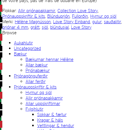
de votre pays, pas de frais de douane en Europe)
Flokkar:
Allir prjónapakkarnir
,
Collection Love Story
,
Prjónauppskriftir & kits
,
Blúnduprjón
,
Fullorðin
,
Hyrnur og sjöl
Merki:
Hélène Magnússon
,
Love Story Einband
,
gulur
,
sauðalitir
,
prjónar 4 mm
,
grátt
,
sjöl
,
blúndusjal
,
Love Story
Browse
Aukahlutir
Uncategorized
Bækur
Bækurnar hennar Hélène
Allar bækur
Prjónabækur
Prjónagönguferðir
Allar ferðir
Prjónauppskriftir & kits
Hyrnur og sjöl
Allir prjónapakkarnir
Allar uppskriftirnar
Fylgihlutir
Sokkar & fætur
Kragar & háls
Vettlingar & hendur