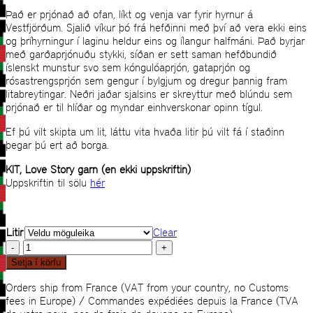
Það er prjónað að ofan, líkt og venja var fyrir hyrnur á
Vestfjörðum. Sjalið víkur þó frá hefðinni með því að vera ekki eins
og þríhyrningur í laginu heldur eins og ílangur halfmáni. Það byrjar
með garðaprjónuðu stykki, síðan er sett saman hefðbundið
íslenskt munstur svo sem kóngulóaprjón, gataprjón og
rósastrengsprjón sem gengur í bylgjum og dregur þannig fram
litabreytingar. Neðri jaðar sjalsins er skreyttur með blúndu sem
prjónað er til hlíðar og myndar einhverskonar opinn tígul.
Ef þú vilt skipta um lit, láttu vita hvaða litir þú vilt fá í staðinn
þegar þú ert að borga.
KIT, Love Story garn (en ekki uppskriftin)
Uppskriftin til sölu
hér
Litir
Clear
Þórhildur
KIT
Setja í körfu
quantity
Orders ship from France (VAT from your country, no Customs
fees in Europe) / Commandes expédiées depuis la France (TVA