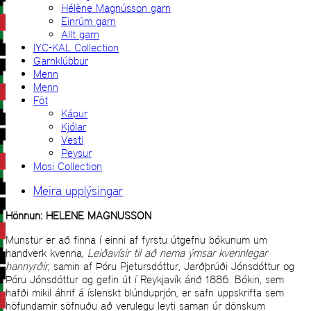
Hélène Magnússon garn
Einrúm garn
Allt garn
IYC-KAL Collection
Garnklúbbur
Menn
Menn
Föt
Kápur
Kjólar
Vesti
Peysur
Mosi Collection
Meira upplýsingar
Hönnun: HELENE MAGNUSSON
Munstur er að finna í einni af fyrstu útgefnu bókunum um
handverk kvenna,
Leiðavísir til að nema ýmsar kvennlegar
hannyrðir
, samin af Þóru Pjetursdóttur, Jarðþrúði Jónsdóttur og
Þóru Jónsdóttur og gefin út í Reykjavík árið 1886. Bókin, sem
hafði mikil áhrif á íslenskt blúnduprjón, er safn uppskrifta sem
höfundarnir söfnuðu að verulegu leyti saman úr dönskum