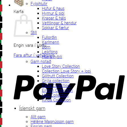
Fylgihlutir
Húfur & haus
Karfa
Hyrnur & sjöl
Kragar & háls
Vettlingar & hendur
Sokkar & fætur
Stíll
Fullorðin
Karlmenn
Engin vara í körfu.
Börn
Leikföng
Fara aftur í vefverslun
Hús & hybili
Garn notað
P
Love Story Collection
Collection Love Story + lopi
Gilitrutt Collection
Grýla collection
Katla Collection
Einrúm Collection
Mosi Collection
Kinda Collection
Íslenskt garn
Allt garn
V
Hélène Magnússon garn
Einrúm garn