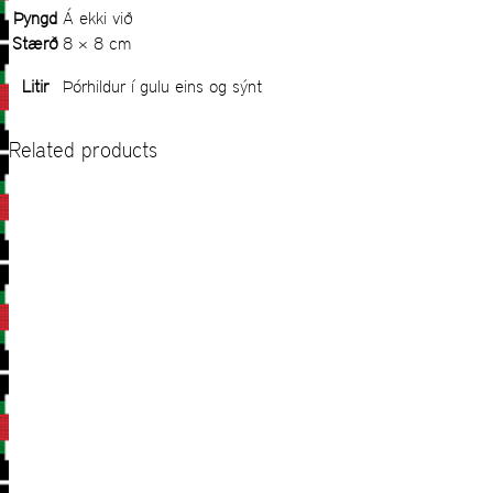
Þyngd
Á ekki við
Stærð
8 × 8 cm
Litir
Þórhildur í gulu eins og sýnt
Related products