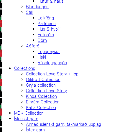
Húfur & haus
Blúnduprjón
Stíll
Leikföng
Karlmenn
Hús & hybili
Fullorðin
Börn
Aðferð
Lopapeysur
Hekl
Rósaleppaprjón
Collections
Collection Love Story + lopi
Gilitrutt Collection
Grýla collection
Collection Love Story
Kinda Collection
Einrúm Collection
Katla Collection
MDK Collection
Íslenskt garn
Annað íslenskt garn, takmarkað upplag
Ístex garn