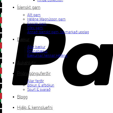
Íslenskt garn
Allt garn
Hélène Magnússon garn
Einrúm garn
Ístex garn
Annað íslenskt garn, takmarkað upplag
Bækur
Allar bækur
Prjónabækur
Bækurnar hennar Hélène
Aukahlutir
Prjónagönguferðir
Allar ferðir
Bókun & afbókun
Spurt & svarað
Blogg
Hjálp & kennsluefni