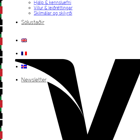
Hjálp & kennsluefni
Villur & leiðréttingar
Skilmálar og skilyrði
Sölustaðir
Newsletter