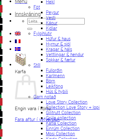
Menu
Hekl
Föt
Peysur
Innskráning
Vesti
Leita
Kápur
eftir:
Kjólar
Fylgihlutir
Húfur & haus
Hyrnur & sjöl
Kragar & háls
Vettlingar & hendur
Sokkar & fætur
Stíll
Fullorðin
Karfa
Karlmenn
Börn
Leikföng
Hús & hybili
Garn notað
Love Story Collection
Collection Love Story + lopi
Engin vara í körfu.
Gilitrutt Collection
Grýla collection
Fara aftur í vefverslun
Katla Collection
Einrúm Collection
Mosi Collection
Kinda Collection