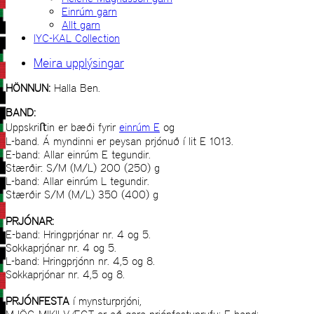
Einrúm garn
Allt garn
IYC-KAL Collection
Meira upplýsingar
HÖNNUN:
Halla Ben.
BAND:
Uppskriﬅin er bæði fyrir
einrúm E
og
L-band. Á myndinni er peysan prjónuð í lit E 1013.
E-band: Allar einrúm E tegundir.
Stærðir: S/M (M/L) 200 (250) g
L-band: Allar einrúm L tegundir.
Stærðir S/M (M/L) 350 (400) g
PRJÓNAR:
E-band: Hringprjónar nr. 4 og 5.
Sokkaprjónar nr. 4 og 5.
L-band: Hringprjónn nr. 4,5 og 8.
Sokkaprjónar nr. 4,5 og 8.
PRJÓNFESTA
í mynsturprjóni,