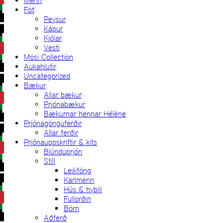
Menn
Föt
Peysur
Kápur
Kjólar
Vesti
Mosi Collection
Aukahlutir
Uncategorized
Bækur
Allar bækur
Prjónabækur
Bækurnar hennar Hélène
Prjónagönguferðir
Allar ferðir
Prjónauppskriftir & kits
Blúnduprjón
Stíll
Leikföng
Karlmenn
Hús & hybili
Fullorðin
Börn
Aðferð