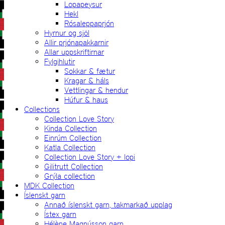
Lopapeysur
Hekl
Rósaleppaprjón
Hyrnur og sjöl
Allir prjónapakkarnir
Allar uppskriftirnar
Fylgihlutir
Sokkar & fætur
Kragar & háls
Vettlingar & hendur
Húfur & haus
Collections
Collection Love Story
Kinda Collection
Einrúm Collection
Katla Collection
Collection Love Story + lopi
Gilitrutt Collection
Grýla collection
MDK Collection
Íslenskt garn
Annað íslenskt garn, takmarkað upplag
Ístex garn
Hélène Magnússon garn