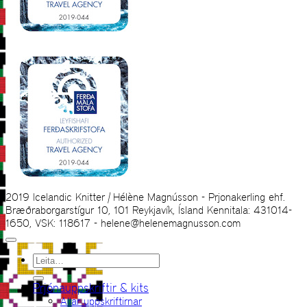
2019 Icelandic Knitter | Hélène Magnússon - Prjonakerling ehf.
Bræðraborgarstígur 10, 101 Reykjavík, Ísland Kennitala: 431014-
1650, VSK: 118617 - helene@helenemagnusson.com
Leita
eftir:
Prjónauppskriftir & kits
Allar uppskriftirnar