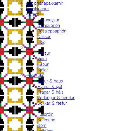
Allir prjónapakkarnir
Garnklúbbur
Aðferð
Lopapeysur
Blúnduprjón
Rósaleppaprjón
Dúkkur
Hekl
Föt
Peysur
Vesti
Kápur
Kjólar
Fylgihlutir
Húfur & haus
Hyrnur & sjöl
Kragar & háls
Vettlingar & hendur
Sokkar & fætur
Stíll
Fullorðin
Karlmenn
Börn
Leikföng