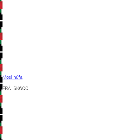
Mosi húfa
FRÁ
ISK
600