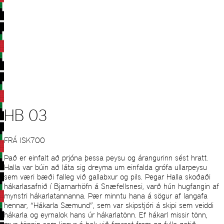
HB 03
FRÁ
ISK
700
Það er einfalt að prjóna þessa peysu og árangurinn sést hratt.
Halla var búin að láta sig dreyma um einfalda grófa ullarpeysu
sem væri bæði falleg við gallabxur og pils. Þegar Halla skoðaði
hákarlasafnið í Bjarnarhöfn á Snæfellsnesi, varð hún hugfangin af
mynstri hákarlatannanna. Þær minntu hana á sögur af langafa
hennar, “Hákarla Sæmund”, sem var skipstjóri á skipi sem veiddi
hákarla og eyrnalok hans úr hákarlatönn. Ef hákarl missir tönn,