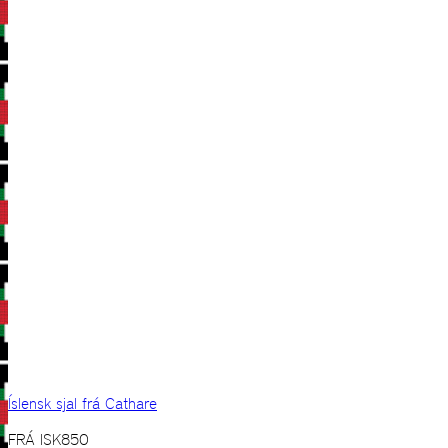
Íslensk sjal frá Cathare
FRÁ
ISK
850