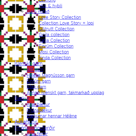
Hús & hybili
Garn notað
Love Story Collection
Collection Love Story + lopi
Gilitrutt Collection
Grýla collection
Katla Collection
Einrúm Collection
Mosi Collection
Kinda Collection
Íslenskt garn
Allt garn
Hélène Magnússon garn
Einrúm garn
Ístex garn
Annað íslenskt garn, takmarkað upplag
Bækur
Allar bækur
Prjónabækur
Bækurnar hennar Hélène
Aukahlutir
Prjónagönguferðir
Allar ferðir