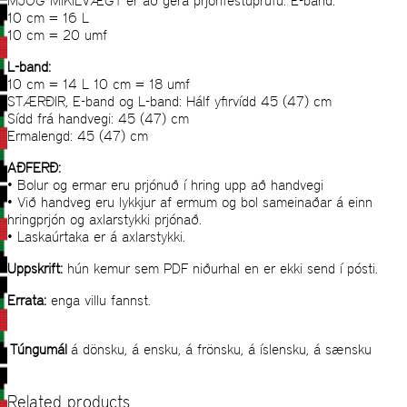
MJÖG MIKILVÆGT er að gera prjónfestuprufu: E-band:
10 cm = 16 L
10 cm = 20 umf
L-band:
10 cm = 14 L 10 cm = 18 umf
STÆRÐIR, E-band og L-band: Hálf yﬁrvídd 45 (47) cm
Sídd frá handvegi: 45 (47) cm
Ermalengd: 45 (47) cm
AÐFERÐ:
• Bolur og ermar eru prjónuð í hring upp að handvegi
• Við handveg eru lykkjur af ermum og bol sameinaðar á einn
hringprjón og axlarstykki prjónað.
• Laskaúrtaka er á axlarstykki.
Uppskrift:
hún kemur sem PDF niðurhal en er ekki send í pósti.
Errata:
enga villu fannst.
Túngumál
á dönsku, á ensku, á frönsku, á íslensku, á sænsku
Related products