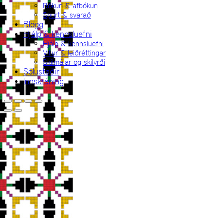
Bókun & afbókun
Spurt & svarað
Blogg
Hjálp & kennsluefni
Hjálp & kennsluefni
Villur & leiðréttingar
Skilmálar og skilyrði
Sölustaðir
Innskráning