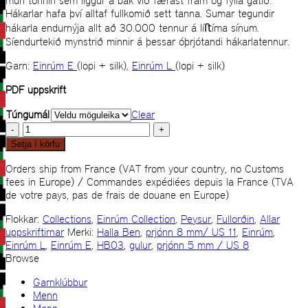
mun tönnin sem liggur á bak við færast fram og fylla gatið.
Hákarlar hafa því alltaf fullkomið sett tanna. Sumar tegundir
hákarla endurnýja allt að 30.000 tennur á líﬅíma sínum.
Síendurtekið mynstrið minnir á þessar óþrjótandi hákarlatennur.
Garn:
Einrúm E
(lopi + silk),
Einrúm L
(lopi + silk)
PDF uppskrift
Túngumál
Clear
HB
03
Setja í körfu
quantity
Orders ship from France (VAT from your country, no Customs
fees in Europe) / Commandes expédiées depuis la France (TVA
de votre pays, pas de frais de douane en Europe)
Flokkar:
Collections
,
Einrúm Collection
,
Peysur
,
Fullorðin
,
Allar
uppskriftirnar
Merki:
Halla Ben
,
prjónn 8 mm/ US 11
,
Einrúm
,
Einrúm L
,
Einrúm E
,
HB03
,
gulur
,
prjónn 5 mm / US 8
Browse
Garnklúbbur
Menn