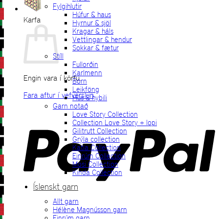
Fylgihlutir
Húfur & haus
Karfa
Hyrnur & sjöl
Kragar & háls
Vettlingar & hendur
Sokkar & fætur
Stíll
Fullorðin
Karlmenn
Engin vara í körfu.
Börn
Leikföng
Fara aftur í vefverslun
Hús & hybili
Garn notað
P
Love Story Collection
Collection Love Story + lopi
Gilitrutt Collection
Grýla collection
Katla Collection
Einrúm Collection
Mosi Collection
Kinda Collection
Íslenskt garn
Allt garn
V
Hélène Magnússon garn
Einrúm garn