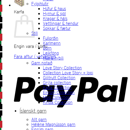
Fylgihlutir
Húfur & haus
Karfa
Hyrnur & sjöl
Kragar & háls
Vettlingar & hendur
Sokkar & fætur
Stíll
Fullorðin
Karlmenn
Engin vara í körfu.
Börn
Leikföng
Fara aftur í vefverslun
Hús & hybili
Garn notað
P
Love Story Collection
Collection Love Story + lopi
Gilitrutt Collection
Grýla collection
Katla Collection
Einrúm Collection
Mosi Collection
Kinda Collection
Íslenskt garn
Allt garn
V
Hélène Magnússon garn
Einrúm garn