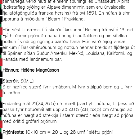
sannarlega verið hluti af einkennisbúningi les Chasseurs Alpins
(bókstafleg þýðing er Alpaveiðimennirnir, sem eru úrvalsdeild
fjallafótgönguliða franska hersins) frá því 1891. En húfan á sinn
uppruna á miðöldum í Bearn í Frakklandi.
Hún sést til dæmis í útskurði í kirkjunni í Bellocq frá því á 13. öld.
Fjárhirðarnir prjónuðu hana í hring í sauðalitum og hin sífellda
notkun í vindi og rigningu þæfðu hana. Hún varð mjög vinsæl
einkum í Baskahéruðunum og notkun hennar breiddist fljótlega út
til Spánar, síðan Suður Ameríku, Mexíkó, Louisiana, Kaliforníu og
Kanada með landnemum þar.
Hönnun: Hélène Magnússon
Stærðir:
S(M,L).
S er hæfileg stærð fyrir smábörn, M fyrir stálpuð börn og L fyrir
fullorðna.
Endanleg mál 21(24,26.5) cm mælt þvert yfir húfuna, til þess að
passa fyrir höfuðmál allt upp að 40.5 (48, 53,5) cm.Athugið að
húfuna er hægt að strekkja í stærri stærðir eða hægt að prjóna
með örlítið grófari prjónum.
Prjónfesta:
10×10 cm = 20 L og 28 umf í sléttu prjóni