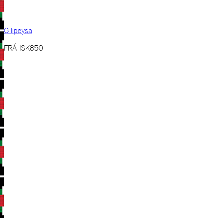
Gilipeysa
FRÁ
ISK
850