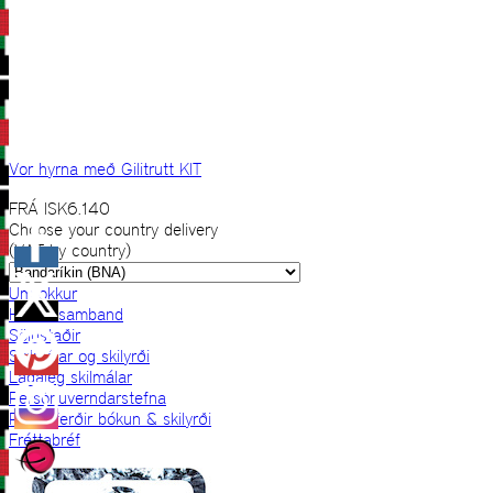
Vor hyrna með Gilitrutt KIT
FRÁ
ISK
6.140
Choose your country delivery
(VAT by country)
Um okkur
Hafðu samband
Sölustaðir
Skilmálar og skilyrði
Lagaleg skilmálar
Persónuverndarstefna
Prjónaferðir bókun & skilyrði
Fréttabréf