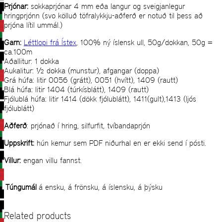
Prjónar:
sokkaprjónar 4 mm eða langur og sveigjanlegur
hringprjónn (svo kölluð töfralykkju-aðferð er notuð til þess að
prjóna lítil ummál.)
Garn:
Léttlopi frá Ístex
, 100% ný íslensk ull, 50g/dokkan, 50g =
ca.100m
Aðallitur: 1 dokka
Aukalitur: ½ dokka (munstur), afgangar (doppa)
Grá húfa: litir 0056 (grátt), 0051 (hvítt), 1409 (rautt)
Blá húfa: litir 1404 (túrkísblátt), 1409 (rautt)
Fjólublá húfa: litir 1414 (dökk fjólublátt), 1411(gult),1413 (ljós
fjólublátt)
Aðferð
: prjónað í hring, silfurfit, tvíbandaprjón
Uppskrift:
hún kemur sem PDF niðurhal en er ekki send í pósti.
Villur:
engan villu fannst.
Túngumál
á ensku, á frönsku, á íslensku, á þýsku
Related products