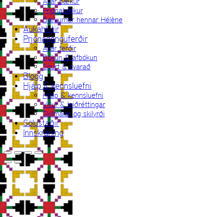
Allar bækur
Prjónabækur
Bækurnar hennar Hélène
Aukahlutir
Prjónagönguferðir
Allar ferðir
Bókun & afbókun
Spurt & svarað
Blogg
Hjálp & kennsluefni
Hjálp & kennsluefni
Villur & leiðréttingar
Skilmálar og skilyrði
Sölustaðir
Innskráning