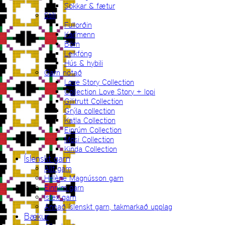
Sokkar & fætur
Stíll
Fullorðin
Karlmenn
Börn
Leikföng
Hús & hybili
Garn notað
Love Story Collection
Collection Love Story + lopi
Gilitrutt Collection
Grýla collection
Katla Collection
Einrúm Collection
Mosi Collection
Kinda Collection
Íslenskt garn
Allt garn
Hélène Magnússon garn
Einrúm garn
Ístex garn
Annað íslenskt garn, takmarkað upplag
Bækur