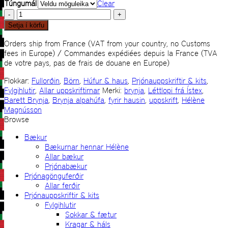
Túngumál
Clear
Brynja
alpahúfa
Setja í körfu
quantity
Orders ship from France (VAT from your country, no Customs
fees in Europe) / Commandes expédiées depuis la France (TVA
de votre pays, pas de frais de douane en Europe)
Flokkar:
Fullorðin
,
Börn
,
Húfur & haus
,
Prjónauppskriftir & kits
,
Fylgihlutir
,
Allar uppskriftirnar
Merki:
brynja
,
Léttlopi frá Ístex
,
Barett Brynja
,
Brynja alpahúfa
,
fyrir hausin
,
uppskrift
,
Hélène
Magnússon
Browse
Bækur
Bækurnar hennar Hélène
Allar bækur
Prjónabækur
Prjónagönguferðir
Allar ferðir
Prjónauppskriftir & kits
Fylgihlutir
Sokkar & fætur
Kragar & háls