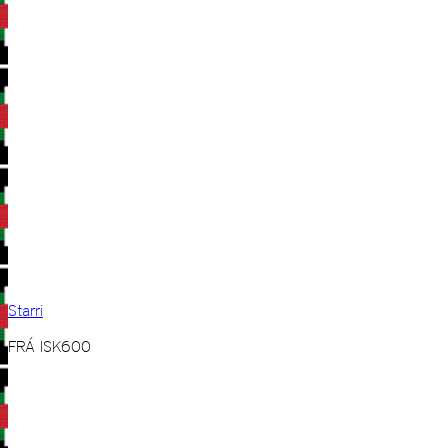
Starri
FRÁ
ISK
600