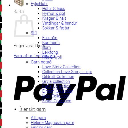
Fylgihlutir
Húfur & haus
Karfa
Hyrnur & sjöl
Kragar & háls
Vettlingar & hendur
Sokkar & fætur
Stíll
Fullorðin
Karlmenn
Engin vara í körfu.
Börn
Leikföng
Fara aftur í vefverslun
Hús & hybili
Garn notað
P
Love Story Collection
Collection Love Story + lopi
Gilitrutt Collection
Grýla collection
Katla Collection
Einrúm Collection
Mosi Collection
Kinda Collection
Íslenskt garn
Allt garn
V
Hélène Magnússon garn
Einrúm garn