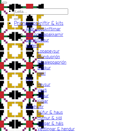
Leita
eftir:
Prjónauppskriftir & kits
Allar uppskriftirnar
Allir prjónapakkarnir
Garnklúbbur
Aðferð
Lopapeysur
Blúnduprjón
Rósaleppaprjón
Dúkkur
Hekl
Föt
Peysur
Vesti
Kápur
Kjólar
Fylgihlutir
Húfur & haus
Hyrnur & sjöl
Kragar & háls
Vettlingar & hendur