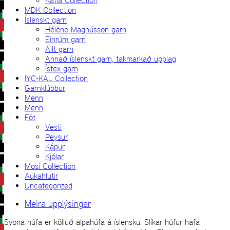
Katla Collection
MDK Collection
Íslenskt garn
Hélène Magnússon garn
Einrúm garn
Allt garn
Annað íslenskt garn, takmarkað upplag
Ístex garn
IYC-KAL Collection
Garnklúbbur
Menn
Menn
Föt
Vesti
Peysur
Kápur
Kjólar
Mosi Collection
Aukahlutir
Uncategorized
Meira upplýsingar
Svona húfa er kölluð alpahúfa á íslensku. Slíkar húfur hafa