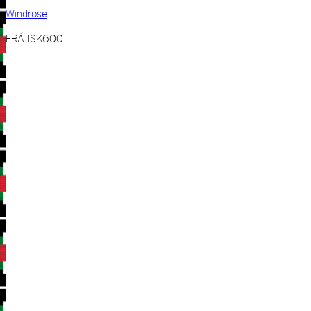
Windrose
FRÁ
ISK
600