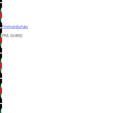
Fimmvörðurháls
FRÁ
ISK
850