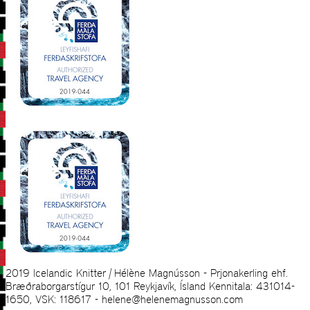
2019 Icelandic Knitter | Hélène Magnússon - Prjonakerling ehf.
Bræðraborgarstígur 10, 101 Reykjavík, Ísland Kennitala: 431014-
1650, VSK: 118617 - helene@helenemagnusson.com