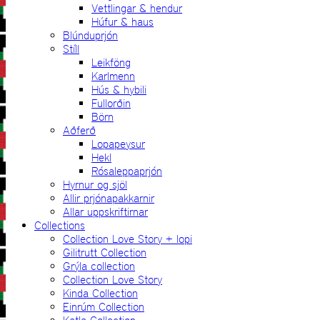
Vettlingar & hendur
Húfur & haus
Blúnduprjón
Stíll
Leikföng
Karlmenn
Hús & hybili
Fullorðin
Börn
Aðferð
Lopapeysur
Hekl
Rósaleppaprjón
Hyrnur og sjöl
Allir prjónapakkarnir
Allar uppskriftirnar
Collections
Collection Love Story + lopi
Gilitrutt Collection
Grýla collection
Collection Love Story
Kinda Collection
Einrúm Collection