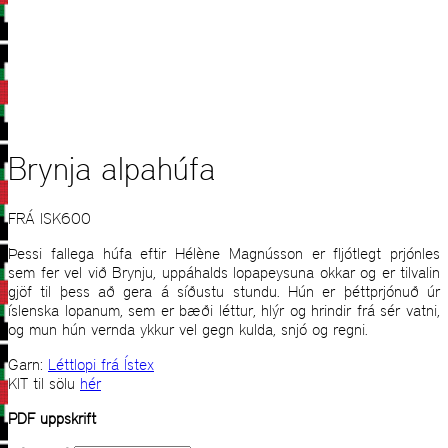
Brynja alpahúfa
FRÁ
ISK
600
Þessi fallega húfa eftir Hélène Magnússon er fljótlegt prjónles
sem fer vel við Brynju, uppáhalds lopapeysuna okkar og er tilvalin
gjöf til þess að gera á síðustu stundu. Hún er þéttprjónuð úr
íslenska lopanum, sem er bæði léttur, hlýr og hrindir frá sér vatni,
og mun hún vernda ykkur vel gegn kulda, snjó og regni.
Garn:
Léttlopi frá Ístex
KIT til sölu
hér
PDF uppskrift