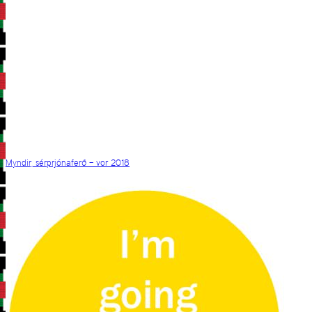
Myndir, sérprjónaferð – vor 2018