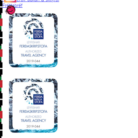
Fréttabréf