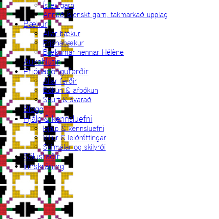
Ístex garn
Annað íslenskt garn, takmarkað upplag
Bækur
Allar bækur
Prjónabækur
Bækurnar hennar Hélène
Aukahlutir
Prjónagönguferðir
Allar ferðir
Bókun & afbókun
Spurt & svarað
Blogg
Hjálp & kennsluefni
Hjálp & kennsluefni
Villur & leiðréttingar
Skilmálar og skilyrði
Sölustaðir
Innskráning