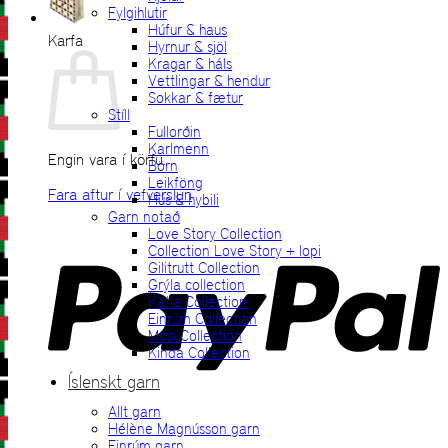
Fylgihlutir
Húfur & haus
Karfa
Hyrnur & sjöl
Kragar & háls
Vettlingar & hendur
Sokkar & fætur
Stíll
Fullorðin
Karlmenn
Engin vara í körfu.
Börn
Leikföng
Fara aftur í vefverslun
Hús & hybili
Garn notað
P
Love Story Collection
Collection Love Story + lopi
Gilitrutt Collection
Grýla collection
Katla Collection
Einrúm Collection
Mosi Collection
Kinda Collection
Íslenskt garn
Allt garn
V
Hélène Magnússon garn
Einrúm garn