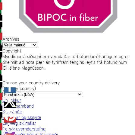
Archives
Archives
Copyright
Myndirnar á síðunni eru verndaðar af höfundarréttarlögum og er
óheimilt að nota þær án fyrirfram fengins leyfis frá höfundinum
©Hélène Magnússon.
Choose your country delivery
(VAT by country)
Um okkur
Hafðu samband
Sölustaðir
Skilmálar og skilyrði
Lagaleg skilmálar
Persónuverndarstefna
Prjónaferðir bókun & skilyrði