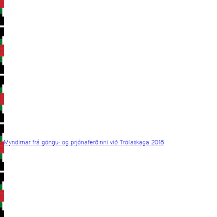
Myndirnar frá göngu- og prjónaferðinni við Tröllaskaga 2018