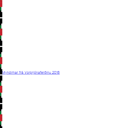
Myndirnar frá Vorprjónaferðinu 2018