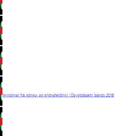
Myndirnar frá göngu- og prjónaferðinni í Óbyggðasetri Íslands 2018