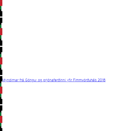
Myndirnar frá Göngu- og prjónaferðinni yfir Fimmvörðuháls 2018