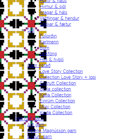
Húfur & haus
Hyrnur & sjöl
Kragar & háls
Vettlingar & hendur
Sokkar & fætur
Stíll
Fullorðin
Karlmenn
Börn
Leikföng
Hús & hybili
Garn notað
Love Story Collection
Collection Love Story + lopi
Gilitrutt Collection
Grýla collection
Katla Collection
Einrúm Collection
Mosi Collection
Kinda Collection
Íslenskt garn
Allt garn
Hélène Magnússon garn
Einrúm garn