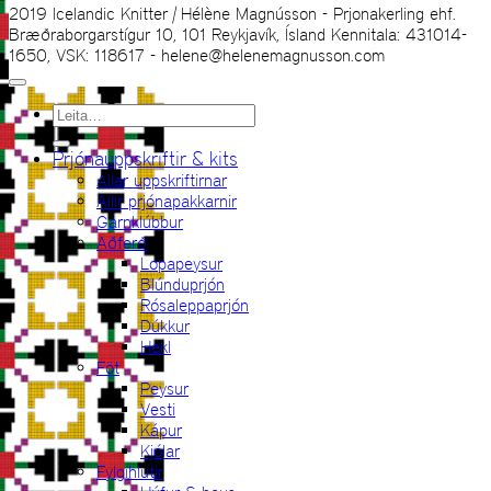
2019 Icelandic Knitter | Hélène Magnússon - Prjonakerling ehf.
Bræðraborgarstígur 10, 101 Reykjavík, Ísland Kennitala: 431014-
1650, VSK: 118617 - helene@helenemagnusson.com
Leita
eftir:
Prjónauppskriftir & kits
Allar uppskriftirnar
Allir prjónapakkarnir
Garnklúbbur
Aðferð
Lopapeysur
Blúnduprjón
Rósaleppaprjón
Dúkkur
Hekl
Föt
Peysur
Vesti
Kápur
Kjólar
Fylgihlutir