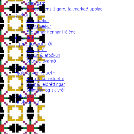
Ístex garn
Annað íslenskt garn, takmarkað upplag
Bækur
Allar bækur
Prjónabækur
Bækurnar hennar Hélène
Aukahlutir
Prjónagönguferðir
Allar ferðir
Bókun & afbókun
Spurt & svarað
Blogg
Hjálp & kennsluefni
Hjálp & kennsluefni
Villur & leiðréttingar
Skilmálar og skilyrði
Sölustaðir
Innskráning