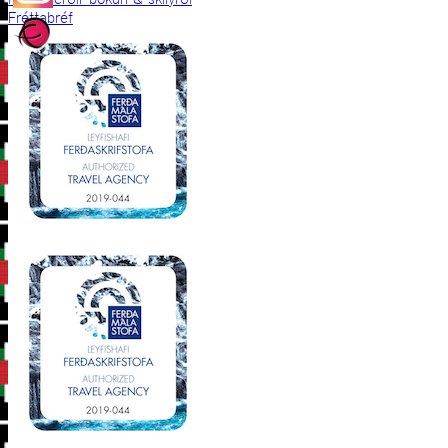
Fréttabréf