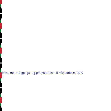
Myndirnar frá göngu- og prjonaferðinni á Víknaslóðum 2019