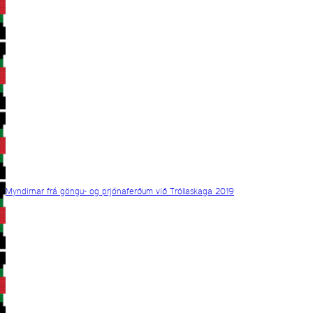
Myndirnar frá göngu- og prjónaferðum við Tröllaskaga 2019