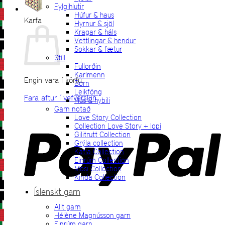
Fylgihlutir
Húfur & haus
Karfa
Hyrnur & sjöl
Kragar & háls
Vettlingar & hendur
Sokkar & fætur
Stíll
Fullorðin
Karlmenn
Engin vara í körfu.
Börn
Leikföng
Fara aftur í vefverslun
Hús & hybili
Garn notað
P
Love Story Collection
Collection Love Story + lopi
Gilitrutt Collection
Grýla collection
Katla Collection
Einrúm Collection
Mosi Collection
Kinda Collection
Íslenskt garn
Allt garn
V
Hélène Magnússon garn
Einrúm garn