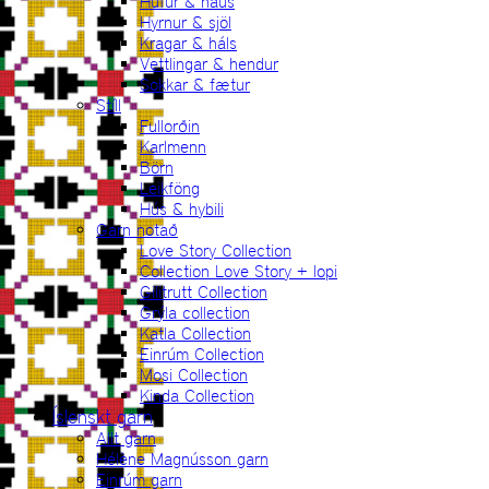
Húfur & haus
Hyrnur & sjöl
Kragar & háls
Vettlingar & hendur
Sokkar & fætur
Stíll
Fullorðin
Karlmenn
Börn
Leikföng
Hús & hybili
Garn notað
Love Story Collection
Collection Love Story + lopi
Gilitrutt Collection
Grýla collection
Katla Collection
Einrúm Collection
Mosi Collection
Kinda Collection
Íslenskt garn
Allt garn
Hélène Magnússon garn
Einrúm garn