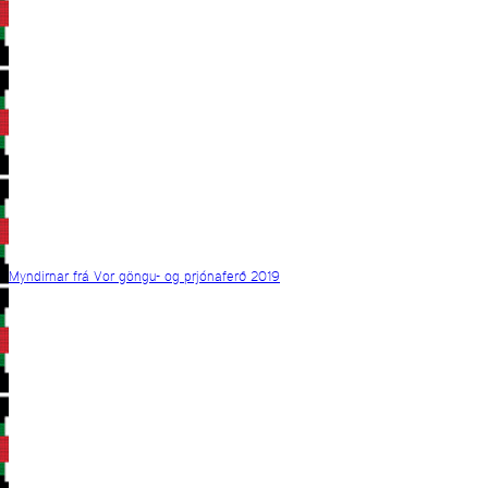
Myndirnar frá Vor göngu- og prjónaferð 2019