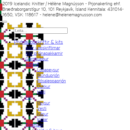
2019 Icelandic Knitter | Hélène Magnússon - Prjonakerling ehf.
Bræðraborgarstígur 10, 101 Reykjavík, Ísland Kennitala: 431014-
1650, VSK: 118617 - helene@helenemagnusson.com
Leita
eftir:
Prjónauppskriftir & kits
Allar uppskriftirnar
Allir prjónapakkarnir
Garnklúbbur
Aðferð
Lopapeysur
Blúnduprjón
Rósaleppaprjón
Dúkkur
Hekl
Föt
Peysur
Vesti
Kápur
Kjólar
Fylgihlutir