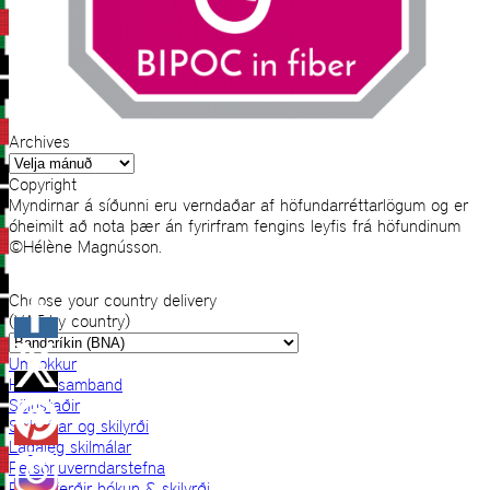
Archives
Archives
Copyright
Myndirnar á síðunni eru verndaðar af höfundarréttarlögum og er
óheimilt að nota þær án fyrirfram fengins leyfis frá höfundinum
©Hélène Magnússon.
Choose your country delivery
(VAT by country)
Um okkur
Hafðu samband
Sölustaðir
Skilmálar og skilyrði
Lagaleg skilmálar
Persónuverndarstefna
Prjónaferðir bókun & skilyrði