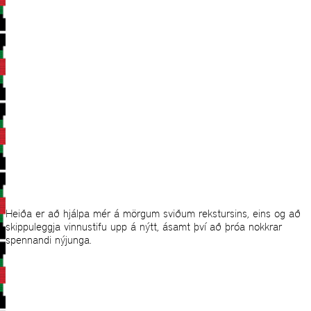
Heiða er að hjálpa mér á mörgum sviðum rekstursins, eins og að
skippuleggja vinnustifu upp á nýtt, ásamt því að þróa nokkrar
spennandi nýjunga.