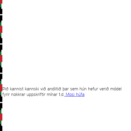
Þið kannist kannski við andlitið þar sem hún hefur verið módel
fyrir nokkrar uppskriftir mínar t.d.
Mosi húfa