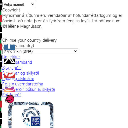
Archives
Copyright
Myndirnar á síðunni eru verndaðar af höfundarréttarlögum og er
óheimilt að nota þær án fyrirfram fengins leyfis frá höfundinum
©Hélène Magnússon.
Choose your country delivery
(VAT by country)
Um okkur
Hafðu samband
Sölustaðir
Skilmálar og skilyrði
Lagaleg skilmálar
Persónuverndarstefna
Prjónaferðir bókun & skilyrði
Fréttabréf