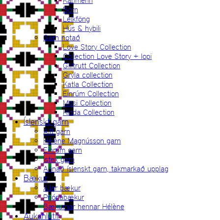
Karlmenn
Börn
Leikföng
Hús & hybili
Garn notað
Love Story Collection
Collection Love Story + lopi
Gilitrutt Collection
Grýla collection
Katla Collection
Einrúm Collection
Mosi Collection
Kinda Collection
Íslenskt garn
Allt garn
Hélène Magnússon garn
Einrúm garn
Ístex garn
Annað íslenskt garn, takmarkað upplag
Bækur
Allar bækur
Prjónabækur
Bækurnar hennar Hélène
Aukahlutir