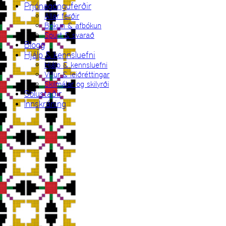
Prjónagönguferðir
Allar ferðir
Bókun & afbókun
Spurt & svarað
Blogg
Hjálp & kennsluefni
Hjálp & kennsluefni
Villur & leiðréttingar
Skilmálar og skilyrði
Sölustaðir
Innskráning