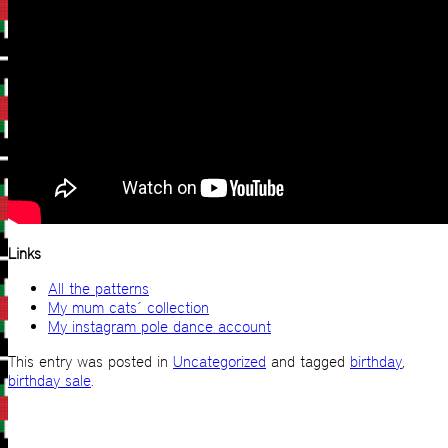
Links
All the patterns
My mum cats´ collection
My instagram pole dance account
This entry was posted in
Uncategorized
and tagged
birthday
,
birthday sale
.