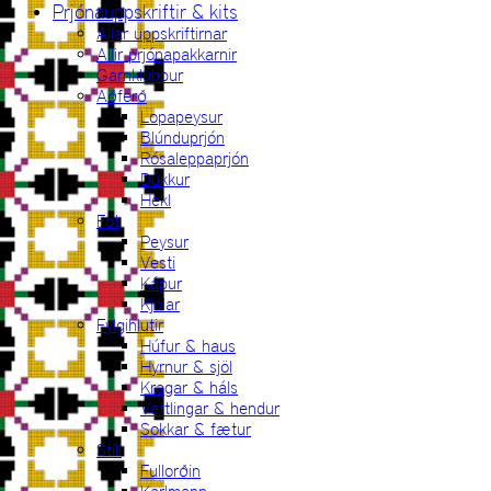
Prjónauppskriftir & kits
Allar uppskriftirnar
Allir prjónapakkarnir
Garnklúbbur
Aðferð
Lopapeysur
Blúnduprjón
Rósaleppaprjón
Dúkkur
Hekl
Föt
Peysur
Vesti
Kápur
Kjólar
Fylgihlutir
Húfur & haus
Hyrnur & sjöl
Kragar & háls
Vettlingar & hendur
Sokkar & fætur
Stíll
Fullorðin