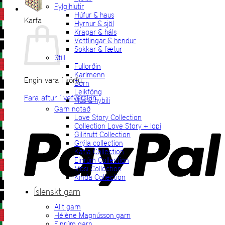
Fylgihlutir
Húfur & haus
Karfa
Hyrnur & sjöl
Kragar & háls
Vettlingar & hendur
Sokkar & fætur
Stíll
Fullorðin
Karlmenn
Engin vara í körfu.
Börn
Leikföng
Fara aftur í vefverslun
Hús & hybili
Garn notað
P
Love Story Collection
Collection Love Story + lopi
Gilitrutt Collection
Grýla collection
Katla Collection
Einrúm Collection
Mosi Collection
Kinda Collection
Íslenskt garn
Allt garn
V
Hélène Magnússon garn
Einrúm garn