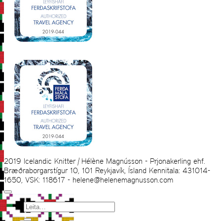
2019 Icelandic Knitter | Hélène Magnússon - Prjonakerling ehf.
Bræðraborgarstígur 10, 101 Reykjavík, Ísland Kennitala: 431014-
1650, VSK: 118617 - helene@helenemagnusson.com
Leita
eftir: