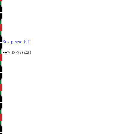
Sex peysa KIT
FRÁ
ISK
6.640