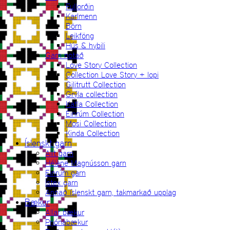
Fullorðin
Karlmenn
Börn
Leikföng
Hús & hybili
Garn notað
Love Story Collection
Collection Love Story + lopi
Gilitrutt Collection
Grýla collection
Katla Collection
Einrúm Collection
Mosi Collection
Kinda Collection
Íslenskt garn
Allt garn
Hélène Magnússon garn
Einrúm garn
Ístex garn
Annað íslenskt garn, takmarkað upplag
Bækur
Allar bækur
Prjónabækur