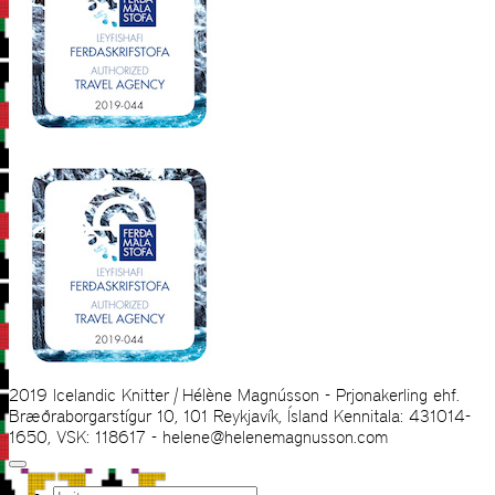
2019 Icelandic Knitter | Hélène Magnússon - Prjonakerling ehf.
Bræðraborgarstígur 10, 101 Reykjavík, Ísland Kennitala: 431014-
1650, VSK: 118617 - helene@helenemagnusson.com