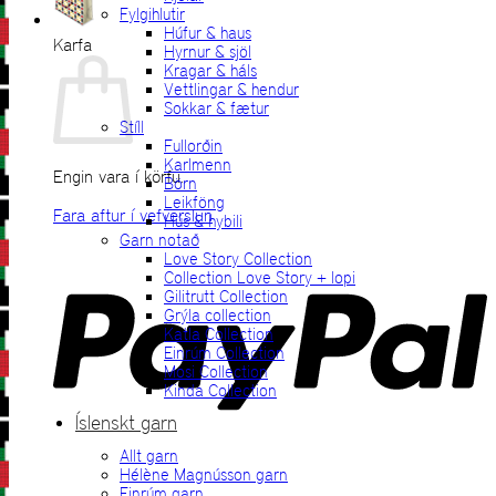
Fylgihlutir
Húfur & haus
Karfa
Hyrnur & sjöl
Kragar & háls
Vettlingar & hendur
Sokkar & fætur
Stíll
Fullorðin
Karlmenn
Engin vara í körfu.
Börn
Leikföng
Fara aftur í vefverslun
Hús & hybili
Garn notað
P
Love Story Collection
Collection Love Story + lopi
Gilitrutt Collection
Grýla collection
Katla Collection
Einrúm Collection
Mosi Collection
Kinda Collection
Íslenskt garn
Allt garn
V
Hélène Magnússon garn
Einrúm garn