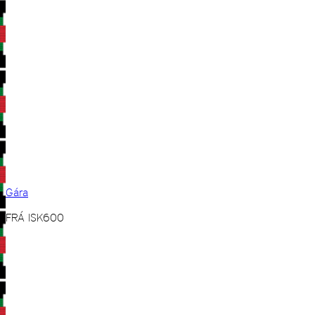
Gára
FRÁ
ISK
600