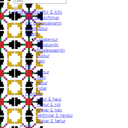
Leita
eftir:
Prjónauppskriftir & kits
Allar uppskriftirnar
Allir prjónapakkarnir
Garnklúbbur
Aðferð
Lopapeysur
Blúnduprjón
Rósaleppaprjón
Dúkkur
Hekl
Föt
Peysur
Vesti
Kápur
Kjólar
Fylgihlutir
Húfur & haus
Hyrnur & sjöl
Kragar & háls
Vettlingar & hendur
Sokkar & fætur
Stíll