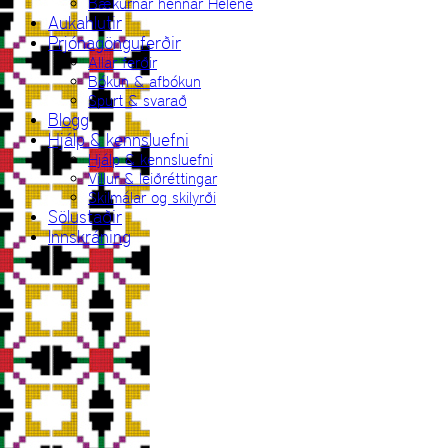
Bækurnar hennar Hélène
Aukahlutir
Prjónagönguferðir
Allar ferðir
Bókun & afbókun
Spurt & svarað
Blogg
Hjálp & kennsluefni
Hjálp & kennsluefni
Villur & leiðréttingar
Skilmálar og skilyrði
Sölustaðir
Innskráning