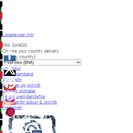
Lopapeysan mín
FRÁ
ISK
900
Choose your country delivery
(VAT by country)
Um okkur
Hafðu samband
Sölustaðir
Skilmálar og skilyrði
Lagaleg skilmálar
Persónuverndarstefna
Prjónaferðir bókun & skilyrði
Fréttabréf