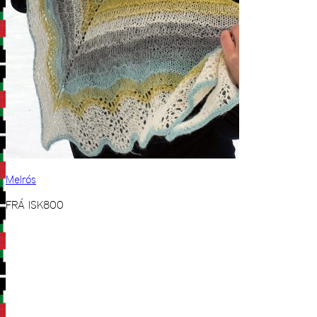
Melrós
FRÁ
ISK
800