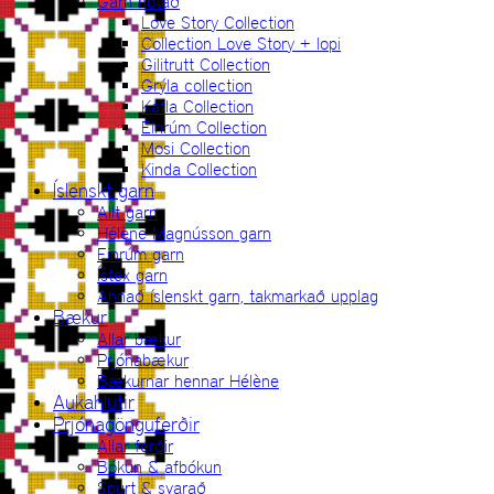
Garn notað
Love Story Collection
Collection Love Story + lopi
Gilitrutt Collection
Grýla collection
Katla Collection
Einrúm Collection
Mosi Collection
Kinda Collection
Íslenskt garn
Allt garn
Hélène Magnússon garn
Einrúm garn
Ístex garn
Annað íslenskt garn, takmarkað upplag
Bækur
Allar bækur
Prjónabækur
Bækurnar hennar Hélène
Aukahlutir
Prjónagönguferðir
Allar ferðir
Bókun & afbókun
Spurt & svarað