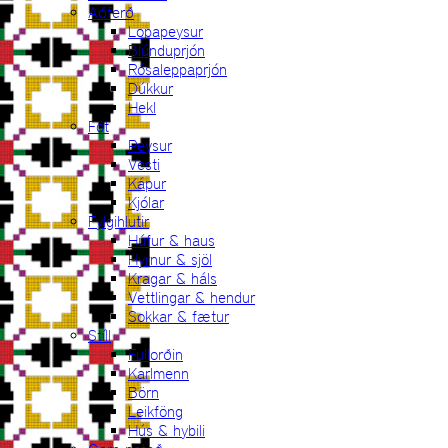
Aðferð
Lopapeysur
Blúnduprjón
Rósaleppaprjón
Dúkkur
Hekl
Föt
Peysur
Vesti
Kápur
Kjólar
Fylgihlutir
Húfur & haus
Hyrnur & sjöl
Kragar & háls
Vettlingar & hendur
Sokkar & fætur
Stíll
Fullorðin
Karlmenn
Börn
Leikföng
Hús & hybili