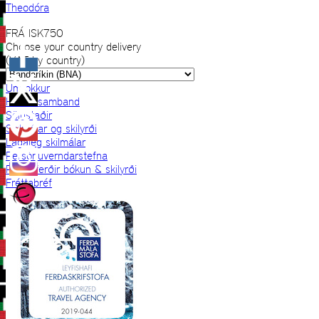
Theodóra
FRÁ
ISK
750
Choose your country delivery
(VAT by country)
Um okkur
Hafðu samband
Sölustaðir
Skilmálar og skilyrði
Lagaleg skilmálar
Persónuverndarstefna
Prjónaferðir bókun & skilyrði
Fréttabréf