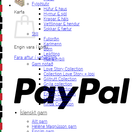
Fylgihlutir
Húfur & haus
Karfa
Hyrnur & sjöl
Kragar & háls
Vettlingar & hendur
Sokkar & fætur
Stíll
Fullorðin
Karlmenn
Engin vara í körfu.
Börn
Leikföng
Fara aftur í vefverslun
Hús & hybili
Garn notað
P
Love Story Collection
Collection Love Story + lopi
Gilitrutt Collection
Grýla collection
Katla Collection
Einrúm Collection
Mosi Collection
Kinda Collection
Íslenskt garn
Allt garn
V
Hélène Magnússon garn
Einrúm garn