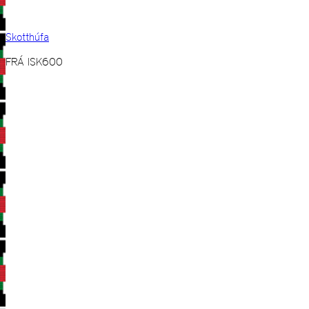
Skotthúfa
FRÁ
ISK
600