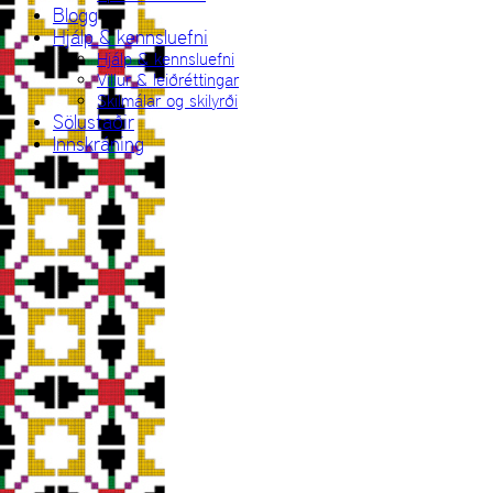
Blogg
Hjálp & kennsluefni
Hjálp & kennsluefni
Villur & leiðréttingar
Skilmálar og skilyrði
Sölustaðir
Innskráning