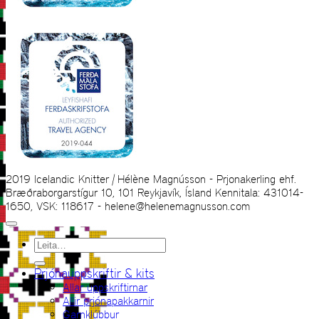
2019 Icelandic Knitter | Hélène Magnússon - Prjonakerling ehf.
Bræðraborgarstígur 10, 101 Reykjavík, Ísland Kennitala: 431014-
1650, VSK: 118617 - helene@helenemagnusson.com
Leita
eftir:
Prjónauppskriftir & kits
Allar uppskriftirnar
Allir prjónapakkarnir
Garnklúbbur