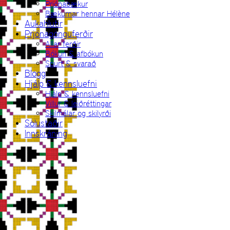
Prjónabækur
Bækurnar hennar Hélène
Aukahlutir
Prjónagönguferðir
Allar ferðir
Bókun & afbókun
Spurt & svarað
Blogg
Hjálp & kennsluefni
Hjálp & kennsluefni
Villur & leiðréttingar
Skilmálar og skilyrði
Sölustaðir
Innskráning