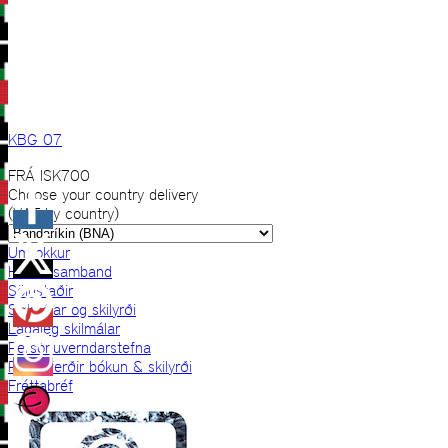
KBG 07
FRÁ
ISK
700
Choose your country delivery
(VAT by country)
Um okkur
Hafðu samband
Sölustaðir
Skilmálar og skilyrði
Lagaleg skilmálar
Persónuverndarstefna
Prjónaferðir bókun & skilyrði
Fréttabréf