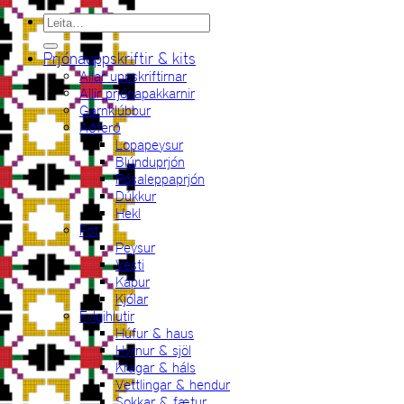
Leita
eftir:
Prjónauppskriftir & kits
Allar uppskriftirnar
Allir prjónapakkarnir
Garnklúbbur
Aðferð
Lopapeysur
Blúnduprjón
Rósaleppaprjón
Dúkkur
Hekl
Föt
Peysur
Vesti
Kápur
Kjólar
Fylgihlutir
Húfur & haus
Hyrnur & sjöl
Kragar & háls
Vettlingar & hendur
Sokkar & fætur