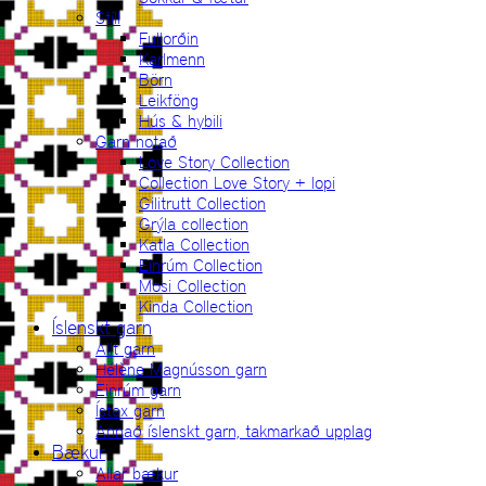
Stíll
Fullorðin
Karlmenn
Börn
Leikföng
Hús & hybili
Garn notað
Love Story Collection
Collection Love Story + lopi
Gilitrutt Collection
Grýla collection
Katla Collection
Einrúm Collection
Mosi Collection
Kinda Collection
Íslenskt garn
Allt garn
Hélène Magnússon garn
Einrúm garn
Ístex garn
Annað íslenskt garn, takmarkað upplag
Bækur
Allar bækur