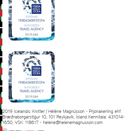
2019 Icelandic Knitter | Hélène Magnússon - Prjonakerling ehf.
Bræðraborgarstígur 10, 101 Reykjavík, Ísland Kennitala: 431014-
1650, VSK: 118617 - helene@helenemagnusson.com