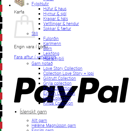
Fylgihlutir
Húfur & haus
Karfa
Hyrnur & sjöl
Kragar & háls
Vettlingar & hendur
Sokkar & fætur
Stíll
Fullorðin
Karlmenn
Engin vara í körfu.
Börn
Leikföng
Fara aftur í vefverslun
Hús & hybili
Garn notað
P
Love Story Collection
Collection Love Story + lopi
Gilitrutt Collection
Grýla collection
Katla Collection
Einrúm Collection
Mosi Collection
Kinda Collection
Íslenskt garn
Allt garn
V
Hélène Magnússon garn
Einrúm garn