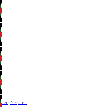
Hallgrímssjal KIT