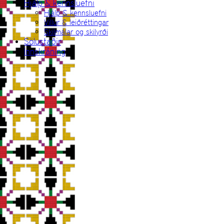
Hjálp & kennsluefni
Hjálp & kennsluefni
Villur & leiðréttingar
Skilmálar og skilyrði
Sölustaðir
Innskráning