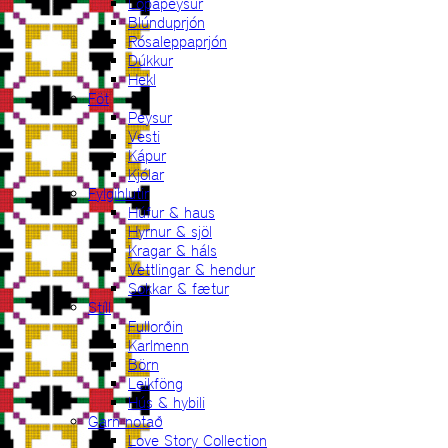
Lopapeysur
Blúnduprjón
Rósaleppaprjón
Dúkkur
Hekl
Föt
Peysur
Vesti
Kápur
Kjólar
Fylgihlutir
Húfur & haus
Hyrnur & sjöl
Kragar & háls
Vettlingar & hendur
Sokkar & fætur
Stíll
Fullorðin
Karlmenn
Börn
Leikföng
Hús & hybili
Garn notað
Love Story Collection