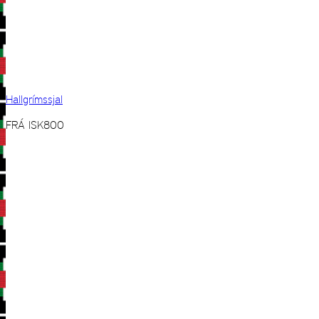
Hallgrímssjal
FRÁ
ISK
800