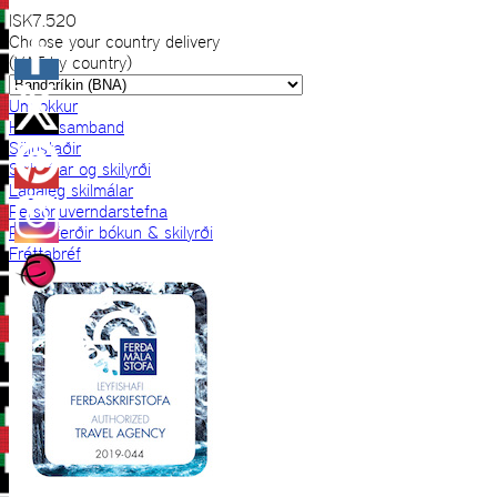
ISK
7.520
Choose your country delivery
(VAT by country)
Um okkur
Hafðu samband
Sölustaðir
Skilmálar og skilyrði
Lagaleg skilmálar
Persónuverndarstefna
Prjónaferðir bókun & skilyrði
Fréttabréf