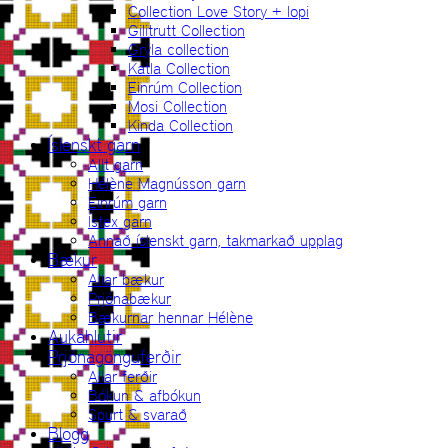
Collection Love Story + lopi
Gilitrutt Collection
Grýla collection
Katla Collection
Einrúm Collection
Mosi Collection
Kinda Collection
Íslenskt garn
Allt garn
Hélène Magnússon garn
Einrúm garn
Ístex garn
Annað íslenskt garn, takmarkað upplag
Bækur
Allar bækur
Prjónabækur
Bækurnar hennar Hélène
Aukahlutir
Prjónagönguferðir
Allar ferðir
Bókun & afbókun
Spurt & svarað
Blogg