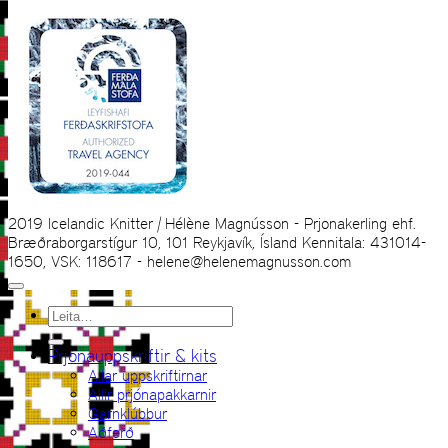
2019 Icelandic Knitter | Hélène Magnússon - Prjonakerling ehf.
Bræðraborgarstígur 10, 101 Reykjavík, Ísland Kennitala: 431014-
1650, VSK: 118617 - helene@helenemagnusson.com
Leita
eftir:
Prjónauppskriftir & kits
Allar uppskriftirnar
Allir prjónapakkarnir
Garnklúbbur
Aðferð