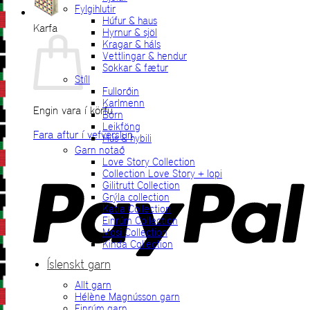
Fylgihlutir
Húfur & haus
Karfa
Hyrnur & sjöl
Kragar & háls
Vettlingar & hendur
Sokkar & fætur
Stíll
Fullorðin
Karlmenn
Engin vara í körfu.
Börn
Leikföng
Fara aftur í vefverslun
Hús & hybili
Garn notað
P
Love Story Collection
Collection Love Story + lopi
Gilitrutt Collection
Grýla collection
Katla Collection
Einrúm Collection
Mosi Collection
Kinda Collection
Íslenskt garn
Allt garn
V
Hélène Magnússon garn
Einrúm garn