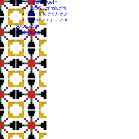
Hjálp & kennsluefni
Hjálp & kennsluefni
Villur & leiðréttingar
Skilmálar og skilyrði
Sölustaðir
Innskráning