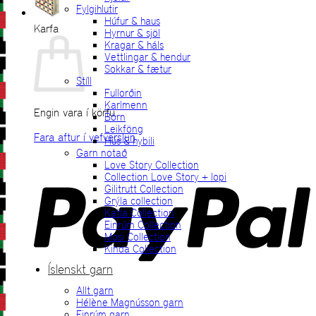
Fylgihlutir
Húfur & haus
Karfa
Hyrnur & sjöl
Kragar & háls
Vettlingar & hendur
Sokkar & fætur
Stíll
Fullorðin
Karlmenn
Engin vara í körfu.
Börn
Leikföng
Fara aftur í vefverslun
Hús & hybili
Garn notað
P
Love Story Collection
Collection Love Story + lopi
Gilitrutt Collection
Grýla collection
Katla Collection
Einrúm Collection
Mosi Collection
Kinda Collection
Íslenskt garn
Allt garn
V
Hélène Magnússon garn
Einrúm garn