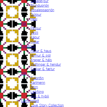
Lopapeysur
Blúnduprjón
Rósaleppaprjón
Dúkkur
Hekl
Föt
Peysur
Vesti
Kápur
Kjólar
Fylgihlutir
Húfur & haus
Hyrnur & sjöl
Kragar & háls
Vettlingar & hendur
Sokkar & fætur
Stíll
Fullorðin
Karlmenn
Börn
Leikföng
Hús & hybili
Garn notað
Love Story Collection