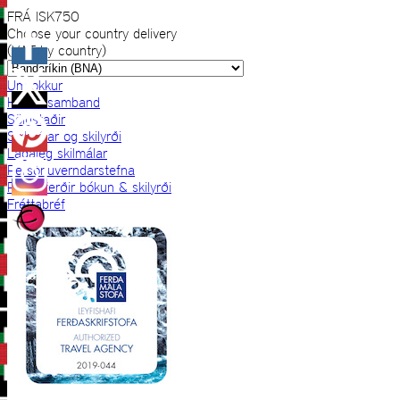
FRÁ
ISK
750
Choose your country delivery
(VAT by country)
Um okkur
Hafðu samband
Sölustaðir
Skilmálar og skilyrði
Lagaleg skilmálar
Persónuverndarstefna
Prjónaferðir bókun & skilyrði
Fréttabréf