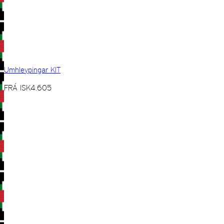
Umhleypingar KIT
FRÁ
ISK
4.605