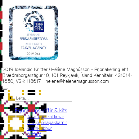
2019 Icelandic Knitter | Hélène Magnússon - Prjonakerling ehf.
Bræðraborgarstígur 10, 101 Reykjavík, Ísland Kennitala: 431014-
1650, VSK: 118617 - helene@helenemagnusson.com
Leita
eftir:
Prjónauppskriftir & kits
Allar uppskriftirnar
Allir prjónapakkarnir
Garnklúbbur
Aðferð