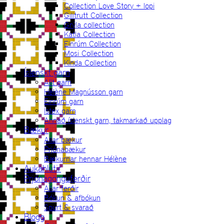
Collection Love Story + lopi
Gilitrutt Collection
Grýla collection
Katla Collection
Einrúm Collection
Mosi Collection
Kinda Collection
Íslenskt garn
Allt garn
Hélène Magnússon garn
Einrúm garn
Ístex garn
Annað íslenskt garn, takmarkað upplag
Bækur
Allar bækur
Prjónabækur
Bækurnar hennar Hélène
Aukahlutir
Prjónagönguferðir
Allar ferðir
Bókun & afbókun
Spurt & svarað
Blogg