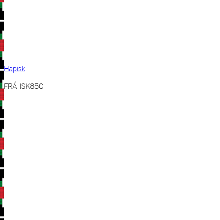
Hapisk
FRÁ
ISK
850