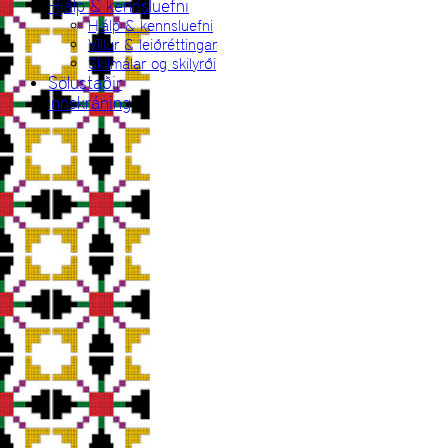
Hjálp & kennsluefni
Hjálp & kennsluefni
Villur & leiðréttingar
Skilmálar og skilyrði
Sölustaðir
Innskráning