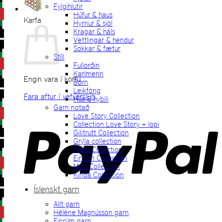
Fylgihlutir
Húfur & haus
Karfa
Hyrnur & sjöl
Kragar & háls
Vettlingar & hendur
Sokkar & fætur
Stíll
Fullorðin
Karlmenn
Engin vara í körfu.
Börn
Leikföng
Fara aftur í vefverslun
Hús & hybili
Garn notað
P
Love Story Collection
Collection Love Story + lopi
Gilitrutt Collection
Grýla collection
Katla Collection
Einrúm Collection
Mosi Collection
Kinda Collection
Íslenskt garn
Allt garn
V
Hélène Magnússon garn
Einrúm garn