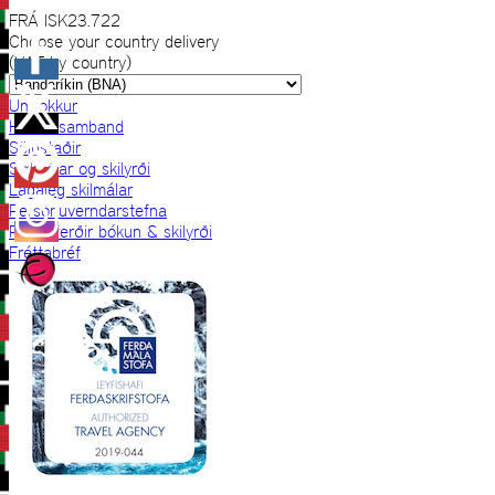
FRÁ
ISK
23.722
Choose your country delivery
(VAT by country)
Um okkur
Hafðu samband
Sölustaðir
Skilmálar og skilyrði
Lagaleg skilmálar
Persónuverndarstefna
Prjónaferðir bókun & skilyrði
Fréttabréf