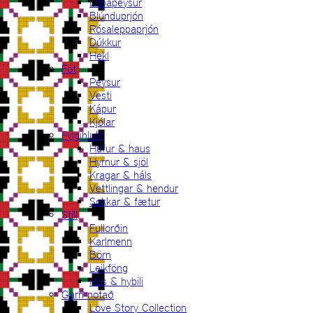
Lopapeysur
Blúnduprjón
Rósaleppaprjón
Dúkkur
Hekl
Föt
Peysur
Vesti
Kápur
Kjólar
Fylgihlutir
Húfur & haus
Hyrnur & sjöl
Kragar & háls
Vettlingar & hendur
Sokkar & fætur
Stíll
Fullorðin
Karlmenn
Börn
Leikföng
Hús & hybili
Garn notað
Love Story Collection