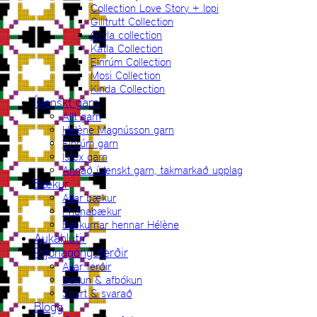
Collection Love Story + lopi
Gilitrutt Collection
Grýla collection
Katla Collection
Einrúm Collection
Mosi Collection
Kinda Collection
Íslenskt garn
Allt garn
Hélène Magnússon garn
Einrúm garn
Ístex garn
Annað íslenskt garn, takmarkað upplag
Bækur
Allar bækur
Prjónabækur
Bækurnar hennar Hélène
Aukahlutir
Prjónagönguferðir
Allar ferðir
Bókun & afbókun
Spurt & svarað
Blogg