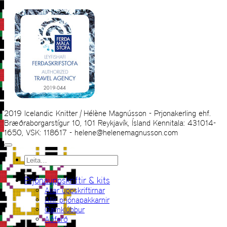
2019 Icelandic Knitter | Hélène Magnússon - Prjonakerling ehf.
Bræðraborgarstígur 10, 101 Reykjavík, Ísland Kennitala: 431014-
1650, VSK: 118617 - helene@helenemagnusson.com
Leita
eftir:
Prjónauppskriftir & kits
Allar uppskriftirnar
Allir prjónapakkarnir
Garnklúbbur
Aðferð