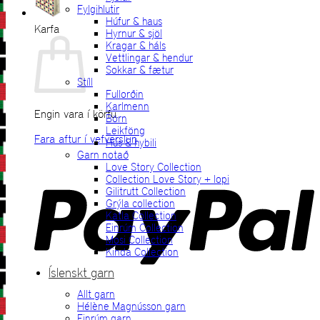
Fylgihlutir
Húfur & haus
Karfa
Hyrnur & sjöl
Kragar & háls
Vettlingar & hendur
Sokkar & fætur
Stíll
Fullorðin
Karlmenn
Engin vara í körfu.
Börn
Leikföng
Fara aftur í vefverslun
Hús & hybili
Garn notað
P
Love Story Collection
Collection Love Story + lopi
Gilitrutt Collection
Grýla collection
Katla Collection
Einrúm Collection
Mosi Collection
Kinda Collection
Íslenskt garn
Allt garn
V
Hélène Magnússon garn
Einrúm garn