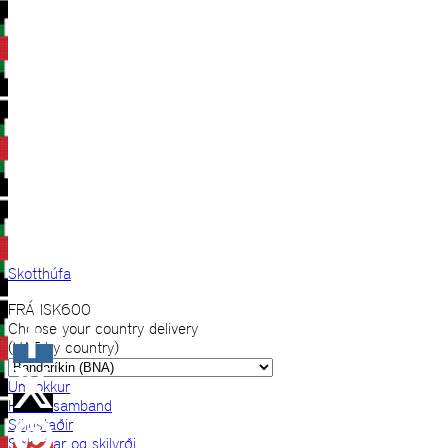
Skotthúfa
FRÁ
ISK
600
Choose your country delivery
(VAT by country)
Um okkur
Hafðu samband
Sölustaðir
Skilmálar og skilyrði