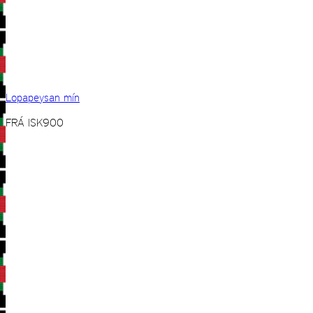
Lopapeysan mín
FRÁ
ISK
900