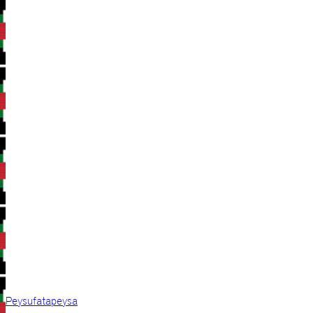
Peysufatapeysa