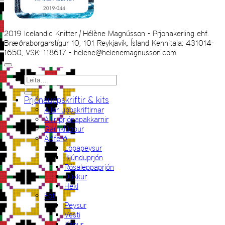
2019 Icelandic Knitter | Hélène Magnússon - Prjonakerling ehf.
Bræðraborgarstígur 10, 101 Reykjavík, Ísland Kennitala: 431014-
1650, VSK: 118617 - helene@helenemagnusson.com
Leita
eftir:
Prjónauppskriftir & kits
Allar uppskriftirnar
Allir prjónapakkarnir
Garnklúbbur
Aðferð
Lopapeysur
Blúnduprjón
Rósaleppaprjón
Dúkkur
Hekl
Föt
Peysur
Vesti
Kápur