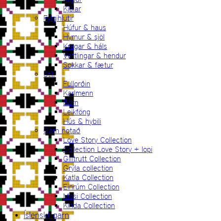
Kjólar
Fylgihlutir
Húfur & haus
Hyrnur & sjöl
Kragar & háls
Vettlingar & hendur
Sokkar & fætur
Stíll
Fullorðin
Karlmenn
Börn
Leikföng
Hús & hybili
Garn notað
Love Story Collection
Collection Love Story + lopi
Gilitrutt Collection
Grýla collection
Katla Collection
Einrúm Collection
Mosi Collection
Kinda Collection
Íslenskt garn