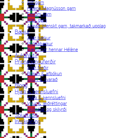
Allt garn
Hélène Magnússon garn
Einrúm garn
Ístex garn
Annað íslenskt garn, takmarkað upplag
Bækur
Allar bækur
Prjónabækur
Bækurnar hennar Hélène
Aukahlutir
Prjónagönguferðir
Allar ferðir
Bókun & afbókun
Spurt & svarað
Blogg
Hjálp & kennsluefni
Hjálp & kennsluefni
Villur & leiðréttingar
Skilmálar og skilyrði
Sölustaðir
Innskráning