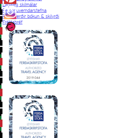
Lagaleg skilmálar
Persónuverndarstefna
Prjónaferðir bókun & skilyrði
Fréttabréf