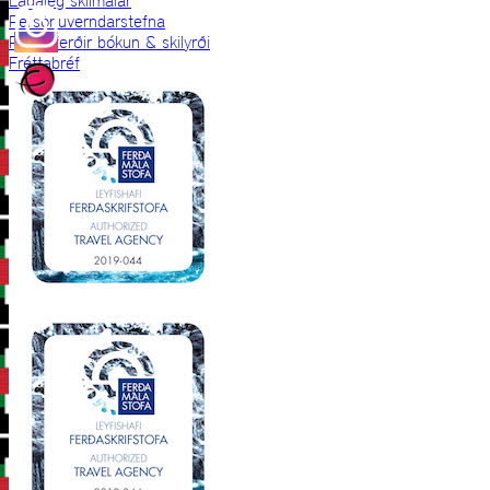
Lagaleg skilmálar
Persónuverndarstefna
Prjónaferðir bókun & skilyrði
Fréttabréf