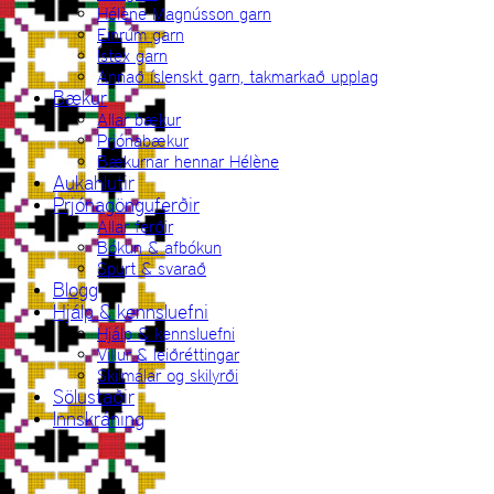
Hélène Magnússon garn
Einrúm garn
Ístex garn
Annað íslenskt garn, takmarkað upplag
Bækur
Allar bækur
Prjónabækur
Bækurnar hennar Hélène
Aukahlutir
Prjónagönguferðir
Allar ferðir
Bókun & afbókun
Spurt & svarað
Blogg
Hjálp & kennsluefni
Hjálp & kennsluefni
Villur & leiðréttingar
Skilmálar og skilyrði
Sölustaðir
Innskráning