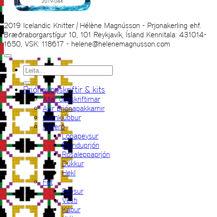
2019 Icelandic Knitter | Hélène Magnússon - Prjonakerling ehf.
Bræðraborgarstígur 10, 101 Reykjavík, Ísland Kennitala: 431014-
1650, VSK: 118617 - helene@helenemagnusson.com
Leita
eftir:
Prjónauppskriftir & kits
Allar uppskriftirnar
Allir prjónapakkarnir
Garnklúbbur
Aðferð
Lopapeysur
Blúnduprjón
Rósaleppaprjón
Dúkkur
Hekl
Föt
Peysur
Vesti
Kápur