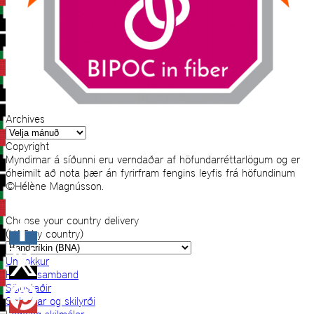
Archives
Archives
Copyright
Myndirnar á síðunni eru verndaðar af höfundarréttarlögum og er
óheimilt að nota þær án fyrirfram fengins leyfis frá höfundinum
©Hélène Magnússon.
Choose your country delivery
(VAT by country)
Um okkur
Hafðu samband
Sölustaðir
Skilmálar og skilyrði