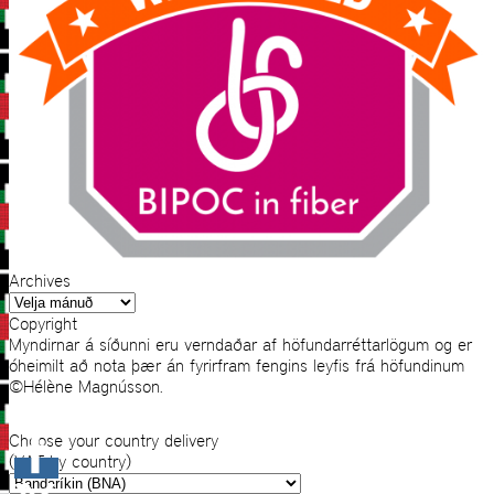
Archives
Archives
Copyright
Myndirnar á síðunni eru verndaðar af höfundarréttarlögum og er
óheimilt að nota þær án fyrirfram fengins leyfis frá höfundinum
©Hélène Magnússon.
Choose your country delivery
(VAT by country)