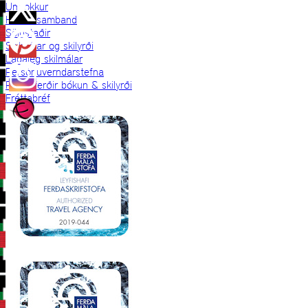
Um okkur
Hafðu samband
Sölustaðir
Skilmálar og skilyrði
Lagaleg skilmálar
Persónuverndarstefna
Prjónaferðir bókun & skilyrði
Fréttabréf