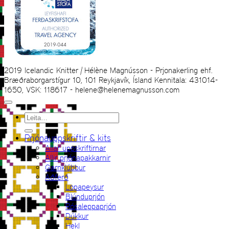
2019 Icelandic Knitter | Hélène Magnússon - Prjonakerling ehf.
Bræðraborgarstígur 10, 101 Reykjavík, Ísland Kennitala: 431014-
1650, VSK: 118617 - helene@helenemagnusson.com
Leita
eftir:
Prjónauppskriftir & kits
Allar uppskriftirnar
Allir prjónapakkarnir
Garnklúbbur
Aðferð
Lopapeysur
Blúnduprjón
Rósaleppaprjón
Dúkkur
Hekl