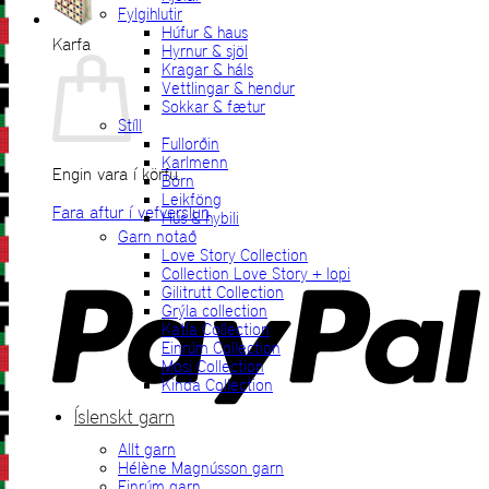
Fylgihlutir
Húfur & haus
Karfa
Hyrnur & sjöl
Kragar & háls
Vettlingar & hendur
Sokkar & fætur
Stíll
Fullorðin
Karlmenn
Engin vara í körfu.
Börn
Leikföng
Fara aftur í vefverslun
Hús & hybili
Garn notað
P
Love Story Collection
Collection Love Story + lopi
Gilitrutt Collection
Grýla collection
Katla Collection
Einrúm Collection
Mosi Collection
Kinda Collection
Íslenskt garn
Allt garn
V
Hélène Magnússon garn
Einrúm garn