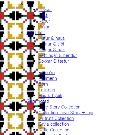
Föt
Peysur
Vesti
Kápur
Kjólar
Fylgihlutir
Húfur & haus
Hyrnur & sjöl
Kragar & háls
Vettlingar & hendur
Sokkar & fætur
Stíll
Fullorðin
Karlmenn
Börn
Leikföng
Hús & hybili
Garn notað
Love Story Collection
Collection Love Story + lopi
Gilitrutt Collection
Grýla collection
Katla Collection