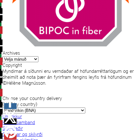
Archives
Archives
Copyright
Myndirnar á síðunni eru verndaðar af höfundarréttarlögum og er
óheimilt að nota þær án fyrirfram fengins leyfis frá höfundinum
©Hélène Magnússon.
Choose your country delivery
(VAT by country)
Um okkur
Hafðu samband
Sölustaðir
Skilmálar og skilyrði