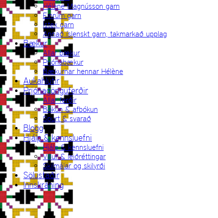
Hélène Magnússon garn
Einrúm garn
Ístex garn
Annað íslenskt garn, takmarkað upplag
Bækur
Allar bækur
Prjónabækur
Bækurnar hennar Hélène
Aukahlutir
Prjónagönguferðir
Allar ferðir
Bókun & afbókun
Spurt & svarað
Blogg
Hjálp & kennsluefni
Hjálp & kennsluefni
Villur & leiðréttingar
Skilmálar og skilyrði
Sölustaðir
Innskráning