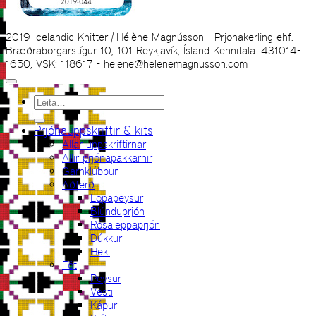
2019 Icelandic Knitter | Hélène Magnússon - Prjonakerling ehf.
Bræðraborgarstígur 10, 101 Reykjavík, Ísland Kennitala: 431014-
1650, VSK: 118617 - helene@helenemagnusson.com
Leita
eftir:
Prjónauppskriftir & kits
Allar uppskriftirnar
Allir prjónapakkarnir
Garnklúbbur
Aðferð
Lopapeysur
Blúnduprjón
Rósaleppaprjón
Dúkkur
Hekl
Föt
Peysur
Vesti
Kápur