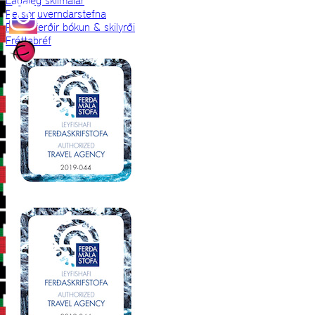
Lagaleg skilmálar
Persónuverndarstefna
Prjónaferðir bókun & skilyrði
Fréttabréf