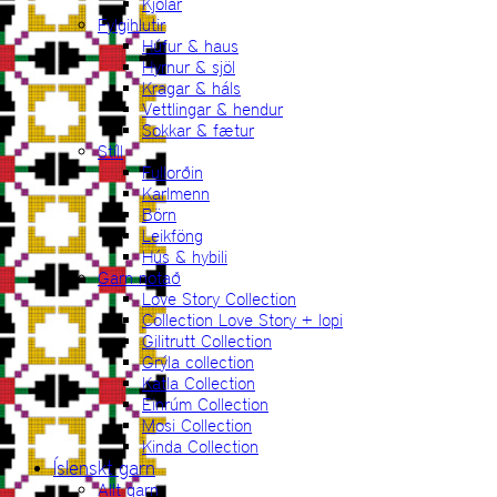
Kjólar
Fylgihlutir
Húfur & haus
Hyrnur & sjöl
Kragar & háls
Vettlingar & hendur
Sokkar & fætur
Stíll
Fullorðin
Karlmenn
Börn
Leikföng
Hús & hybili
Garn notað
Love Story Collection
Collection Love Story + lopi
Gilitrutt Collection
Grýla collection
Katla Collection
Einrúm Collection
Mosi Collection
Kinda Collection
Íslenskt garn
Allt garn