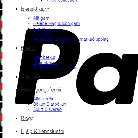
Íslenskt garn
Allt garn
Hélène Magnússon garn
Einrúm garn
Ístex garn
Annað íslenskt garn, takmarkað upplag
Bækur
Allar bækur
Prjónabækur
Bækurnar hennar Hélène
Aukahlutir
Prjónagönguferðir
Allar ferðir
Bókun & afbókun
Spurt & svarað
Blogg
Hjálp & kennsluefni