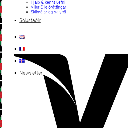
Hjálp & kennsluefni
Villur & leiðréttingar
Skilmálar og skilyrði
Sölustaðir
Newsletter