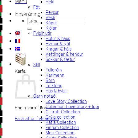
Menu
Hekl
Föt
Peysur
Innskráning
Vesti
Leita
Kápur
eftir:
Kjólar
Fylgihlutir
Húfur & haus
Hyrnur & sjöl
Kragar & háls
Vettlingar & hendur
Sokkar & fætur
Stíll
Fullorðin
Karfa
Karlmenn
Börn
Leikföng
Hús & hybili
Garn notað
Love Story Collection
Collection Love Story + lopi
Engin vara í körfu.
Gilitrutt Collection
Grýla collection
Fara aftur í vefverslun
Katla Collection
Einrúm Collection
Mosi Collection
Kinda Collection