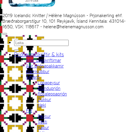
2019 Icelandic Knitter | Hélène Magnússon - Prjonakerling ehf.
Bræðraborgarstígur 10, 101 Reykjavík, Ísland Kennitala: 431014-
1650, VSK: 118617 - helene@helenemagnusson.com
Leita
eftir:
Prjónauppskriftir & kits
Allar uppskriftirnar
Allir prjónapakkarnir
Garnklúbbur
Aðferð
Lopapeysur
Blúnduprjón
Rósaleppaprjón
Dúkkur
Hekl
Föt
Peysur
Vesti
Kápur