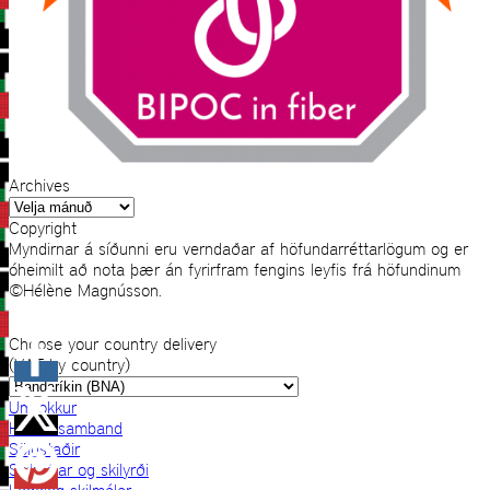
Archives
Archives
Copyright
Myndirnar á síðunni eru verndaðar af höfundarréttarlögum og er
óheimilt að nota þær án fyrirfram fengins leyfis frá höfundinum
©Hélène Magnússon.
Choose your country delivery
(VAT by country)
Um okkur
Hafðu samband
Sölustaðir
Skilmálar og skilyrði