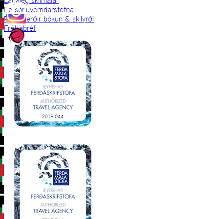
Lagaleg skilmálar
Persónuverndarstefna
Prjónaferðir bókun & skilyrði
Fréttabréf