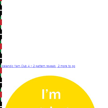
Icelandic Yarn Club 4 – 2 pattern reveals , 2 more to go