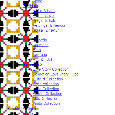
Kjólar
Fylgihlutir
Húfur & haus
Hyrnur & sjöl
Kragar & háls
Vettlingar & hendur
Sokkar & fætur
Stíll
Fullorðin
Karlmenn
Börn
Leikföng
Hús & hybili
Garn notað
Love Story Collection
Collection Love Story + lopi
Gilitrutt Collection
Grýla collection
Katla Collection
Einrúm Collection
Mosi Collection
Kinda Collection
Íslenskt garn
Allt garn